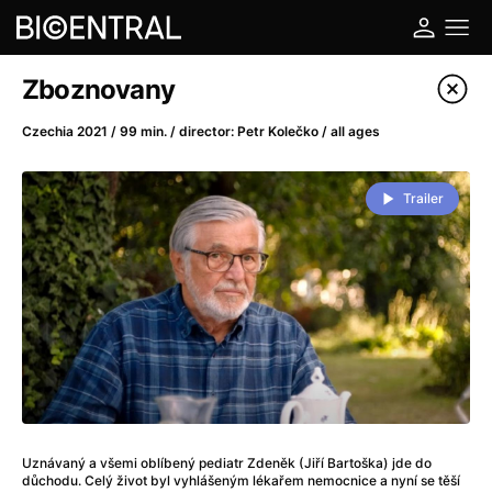
Film's catalog
Zboznovany
Filter program
Czechia 2021 / 99 min. / director: Petr Kolečko / all ages
A
-
Trailer
A Big Bold Beautiful Journey
(2025)
A Cat's Life
(2022)
A Chiara
(2021)
A Colourful Dream
(2020)
A Complete Unknown
(2024)
A Deadly Invention
(1958)
A Different Man
(2024)
A Difficult Year
(2023)
Uznávaný a všemi oblíbený pediatr Zdeněk (Jiří Bartoška) jde do
A Disturbance in the Force
(2023)
důchodu. Celý život byl vyhlášeným lékařem nemocnice a nyní se těší