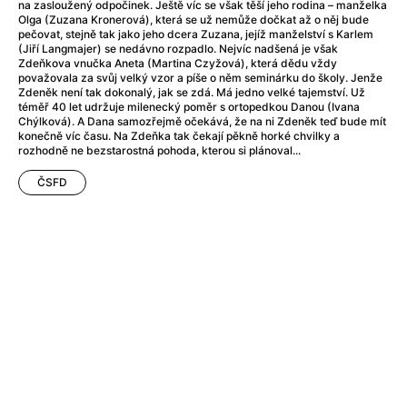
A Flower of Mine
(2024)
na zasloužený odpočinek. Ještě víc se však těší jeho rodina – manželka
Olga (Zuzana Kronerová), která se už nemůže dočkat až o něj bude
A Girl Named Willow
(2025)
pečovat, stejně tak jako jeho dcera Zuzana, jejíž manželství s Karlem
A Haunting in Venice
(2023)
(Jiří Langmajer) se nedávno rozpadlo. Nejvíc nadšená je však
Zdeňkova vnučka Aneta (Martina Czyžová), která dědu vždy
A Hero
(2021)
považovala za svůj velký vzor a píše o něm seminárku do školy. Jenže
A Man Called Otto
(2022)
Zdeněk není tak dokonalý, jak se zdá. Má jedno velké tajemství. Už
téměř 40 let udržuje milenecký poměr s ortopedkou Danou (Ivana
A Man Called Ove
(2015)
Chýlková). A Dana samozřejmě očekává, že na ni Zdeněk teď bude mít
A man who stood in the way
(2023)
konečně víc času. Na Zdeňka tak čekají pěkně horké chvilky a
rozhodně ne bezstarostná pohoda, kterou si plánoval...
A Minecraft Movie
(2025)
A Private Life
(2025)
ČSFD
A Quiet Place: Day One
(2024)
A Real Pain
(2024)
A Sensitive Person
(2023)
A Thousand and One Nights
(1974)
A Whole Life
(2023)
Aalto: Architect of Emotions
(2020)
ABBA: The Movie - Fan Event
(1977)
About My Father
(2023)
Actress
(2024)
Adam Ondra: Pushing the Limit
(2022)