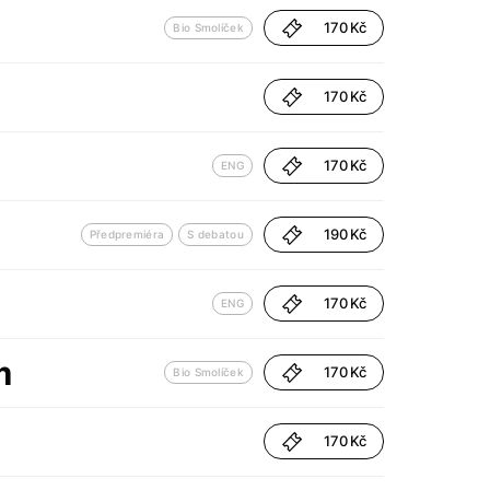
170 Kč
Bio Smolíček
170 Kč
170 Kč
ENG
190 Kč
Předpremiéra
S debatou
170 Kč
ENG
m
170 Kč
Bio Smolíček
170 Kč