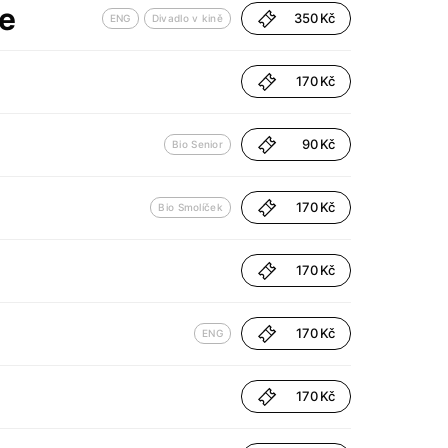
ve
350 Kč
ENG
Divadlo v kině
170 Kč
90 Kč
Bio Senior
170 Kč
Bio Smolíček
170 Kč
170 Kč
ENG
170 Kč