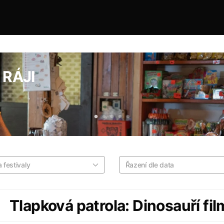
RÁJI
 festivaly
Řazení dle data
Tlapková patrola: Dinosauří fil