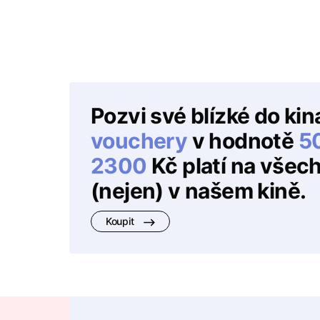
Pozvi své blízké do kin
vouchery
v hodnotě
5
2300
Kč platí na všec
(nejen) v našem kině.
Koupit