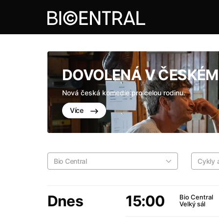
DOVOLENÁ V ČESKÉM 
Nová česká komedie pro celou rodinu.
Více
Bio Central
Cykly a
Dnes
15:00
Bio Central
Velký sál