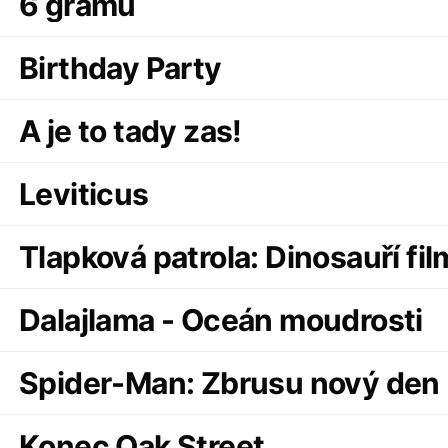
6 gramů
Birthday Party
A je to tady zas!
Leviticus
Tlapková patrola: Dinosauří fil
Dalajlama - Oceán moudrosti
Spider-Man: Zbrusu nový den
Konec Oak Street