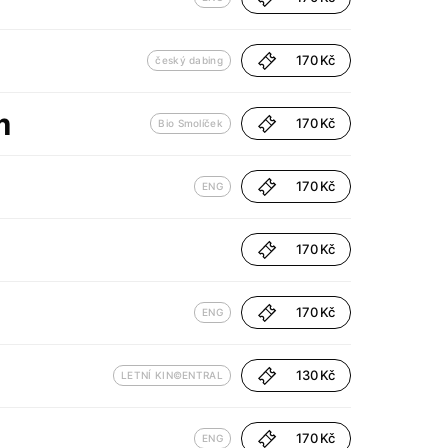
170 Kč
český dabing
m
170 Kč
Bio Smolíček
170 Kč
ENG
170 Kč
170 Kč
ENG
130 Kč
LETNÍ KIN©ENTRAL
170 Kč
ENG