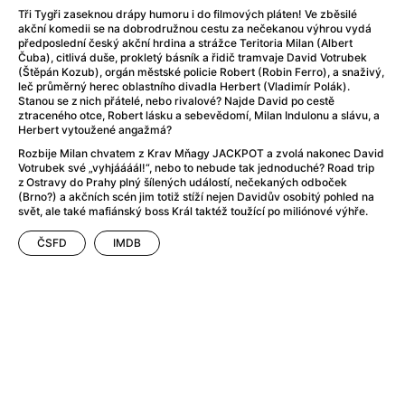
A Flower of Mine
(2024)
Tři Tygři zaseknou drápy humoru i do filmových pláten! Ve zběsilé
A Girl Named Willow
(2025)
akční komedii se na dobrodružnou cestu za nečekanou výhrou vydá
předposlední český akční hrdina a strážce Teritoria Milan (Albert
A Haunting in Venice
(2023)
Čuba), citlivá duše, prokletý básník a řidič tramvaje David Votrubek
A Hero
(2021)
(Štěpán Kozub), orgán městské policie Robert (Robin Ferro), a snaživý,
leč průměrný herec oblastního divadla Herbert (Vladimír Polák).
A Man Called Otto
(2022)
Stanou se z nich přátelé, nebo rivalové? Najde David po cestě
A Man Called Ove
(2015)
ztraceného otce, Robert lásku a sebevědomí, Milan Indulonu a slávu, a
Herbert vytoužené angažmá?
A man who stood in the way
(2023)
Rozbije Milan chvatem z Krav Mňagy JACKPOT a zvolá nakonec David
A Minecraft Movie
(2025)
Votrubek své „vyhjáááál!“, nebo to nebude tak jednoduché? Road trip
A Pint of Ink
(2026)
z Ostravy do Prahy plný šílených událostí, nečekaných odboček
(Brno?) a akčních scén jim totiž stíží nejen Davidův osobitý pohled na
A Private Life
(2025)
svět, ale také mafiánský boss Král taktéž toužící po miliónové výhře.
A Quiet Place: Day One
(2024)
A Real Pain
(2024)
ČSFD
IMDB
A Sensitive Person
(2023)
A Thousand and One Nights
(1974)
A Whole Life
(2023)
Aalto: Architect of Emotions
(2020)
ABBA: The Movie - Fan Event
(1977)
About My Father
(2023)
Actress
(2024)