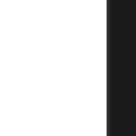
+
+
+
+