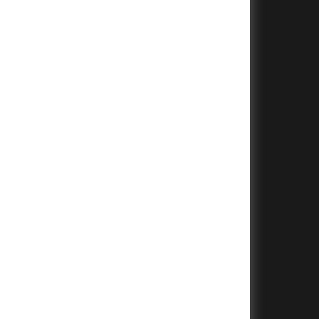
+
+
+
+
+