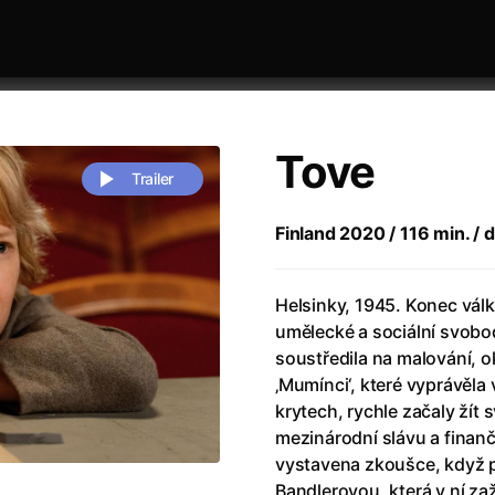
Tove
Trailer
Finland 2020 / 116 min. / d
 festivaly
Sort by alphabet
Helsinky, 1945. Konec válk
umělecké a sociální svobo
soustředila na malování, o
‚Mumínci‘, které vyprávěl
krytech, rychle začaly žít
mezinárodní slávu a finanč
Life
(2023)
Alma & Oskar
(2023)
vystavena zkoušce, když p
rchitect of Emotions
(2020)
Alpha
(2025)
Bandlerovou, která v ní zaž