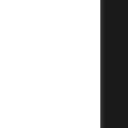
+
+
+
+