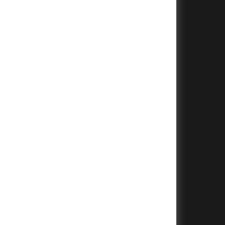
+
+
+
+