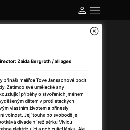
irector: Zaida Bergroth / all ages
y přináší malířce Tove Janssonové pocit
dy. Zatímco své umělecké sny
kouzlující příběhy o stvořeních jménem
a vyděšeným dětem v protileteckých
-
 svým vlastním životem a přinesly
ní volnost. Její touha po svobodě je
Another Round (2025)
(2025)
otkává divadelní režisérku Vivicu
Ant-Man and Wasp: Quantumania
(2023)
ehne elektrizující a pohlcující lásku. Ale