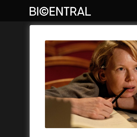
Film's catalog
Bio Central
Cykly a
A
A Big Bold Beautiful Journey
(2025)
A Whole 
A Cat's Life
(2022)
Aalto: A