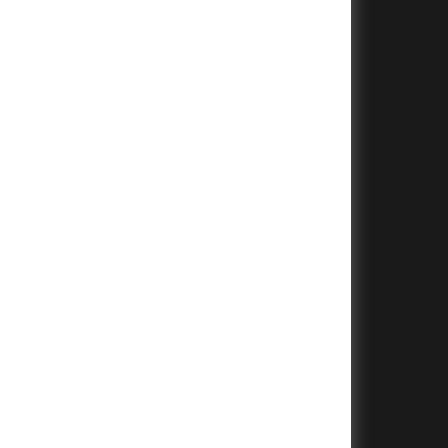
+
+
+
+
+