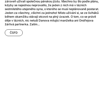
A Flower of Mine
(2024)
zároveň užívali společnou pánskou jízdu. Všechno by šlo podle plánu,
kdyby se najednou neprovalilo, že jeden z nich má v lázních
A Girl Named Willow
(2025)
sedmiletého utajeného syna, o kterého se musí neplánovaně postarat.
A Haunting in Venice
(2023)
Jeden za všechny, všichni za jednoho! Místo užívání si, se ze šviháků
během okamžiku stávají otcové na plný úvazek. O tom, co se právě
A Hero
(2021)
děje v lázních, nic netuší Danova milující manželka ani Ondřejova
A Man Called Otto
(2022)
žárlivá partnerka. Zatím...
A Man Called Ove
(2015)
ČSFD
A man who stood in the way
(2023)
A Minecraft Movie
(2025)
A Pint of Ink
(2026)
A Private Life
(2025)
A Quiet Place: Day One
(2024)
A Real Pain
(2024)
A Sensitive Person
(2023)
A Thousand and One Nights
(1974)
A Whole Life
(2023)
Aalto: Architect of Emotions
(2020)
ABBA: The Movie - Fan Event
(1977)
About My Father
(2023)
Actress
(2024)