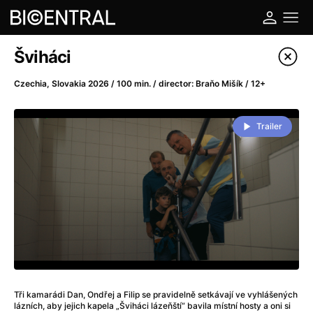
Film's catalog
Šviháci
Filter program
Czechia, Slovakia 2026 / 100 min. / director: Braňo Mišík / 12+
A
-
Trailer
A Big Bold Beautiful Journey
(2025)
A Cat's Life
(2022)
A Chiara
(2021)
A Colourful Dream
(2020)
A Complete Unknown
(2024)
A Deadly Invention
(1958)
A Different Man
(2024)
A Difficult Year
(2023)
Tři kamarádi Dan, Ondřej a Filip se pravidelně setkávají ve vyhlášených
A Disturbance in the Force
(2023)
lázních, aby jejich kapela „Šviháci lázeňští“ bavila místní hosty a oni si