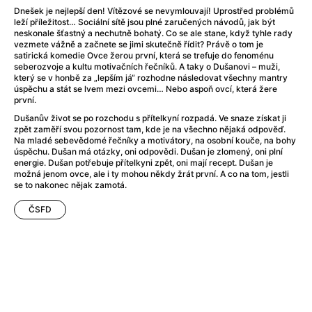
A Flower of Mine
(2024)
Dnešek je nejlepší den! Vítězové se nevymlouvají! Uprostřed problémů
A Girl Named Willow
(2025)
leží příležitost… Sociální sítě jsou plné zaručených návodů, jak být
neskonale šťastný a nechutně bohatý. Co se ale stane, když tyhle rady
A Haunting in Venice
(2023)
vezmete vážně a začnete se jimi skutečně řídit? Právě o tom je
A Hero
(2021)
satirická komedie Ovce žerou první, která se trefuje do fenoménu
seberozvoje a kultu motivačních řečníků. A taky o Dušanovi – muži,
A Man Called Otto
(2022)
který se v honbě za „lepším já“ rozhodne následovat všechny mantry
A Man Called Ove
(2015)
úspěchu a stát se lvem mezi ovcemi… Nebo aspoň ovcí, která žere
první.
A man who stood in the way
(2023)
Dušanův život se po rozchodu s přítelkyní rozpadá. Ve snaze získat ji
A Minecraft Movie
(2025)
zpět zaměří svou pozornost tam, kde je na všechno nějaká odpověď.
A Pint of Ink
(2026)
Na mladé sebevědomé řečníky a motivátory, na osobní kouče, na bohy
úspěchu. Dušan má otázky, oni odpovědi. Dušan je zlomený, oni plní
A Private Life
(2025)
energie. Dušan potřebuje přítelkyni zpět, oni mají recept. Dušan je
A Quiet Place: Day One
(2024)
možná jenom ovce, ale i ty mohou někdy žrát první. A co na tom, jestli
se to nakonec nějak zamotá.
A Real Pain
(2024)
A Sensitive Person
(2023)
ČSFD
A Thousand and One Nights
(1974)
A Whole Life
(2023)
Aalto: Architect of Emotions
(2020)
ABBA: The Movie - Fan Event
(1977)
About My Father
(2023)
Actress
(2024)