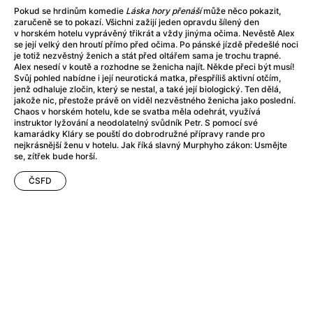
A Flower of Mine
(2024)
Pokud se hrdinům komedie
Láska hory přenáší
může něco pokazit,
A Girl Named Willow
(2025)
zaručeně se to pokazí. Všichni zažijí jeden opravdu šílený den
v horském hotelu vyprávěný třikrát a vždy jinýma očima. Nevěstě Alex
A Haunting in Venice
(2023)
se její velký den hroutí přímo před očima. Po pánské jízdě předešlé noci
A Hero
(2021)
je totiž nezvěstný ženich a stát před oltářem sama je trochu trapné.
Alex nesedí v koutě a rozhodne se ženicha najít. Někde přeci být musí!
A Man Called Otto
(2022)
Svůj pohled nabídne i její neurotická matka, přespříliš aktivní otčím,
A Man Called Ove
(2015)
jenž odhaluje zločin, který se nestal, a také její biologický. Ten dělá,
jakože nic, přestože právě on viděl nezvěstného ženicha jako poslední.
A man who stood in the way
(2023)
Chaos v horském hotelu, kde se svatba měla odehrát, využívá
A Minecraft Movie
(2025)
instruktor lyžování a neodolatelný svůdník Petr. S pomocí své
kamarádky Kláry se pouští do dobrodružné přípravy rande pro
A Private Life
(2025)
nejkrásnější ženu v hotelu. Jak říká slavný Murphyho zákon: Usmějte
A Quiet Place: Day One
(2024)
se, zítřek bude horší.
A Real Pain
(2024)
ČSFD
A Sensitive Person
(2023)
A Thousand and One Nights
(1974)
A Whole Life
(2023)
Aalto: Architect of Emotions
(2020)
ABBA: The Movie - Fan Event
(1977)
About My Father
(2023)
Actress
(2024)
Adam Ondra: Pushing the Limit
(2022)