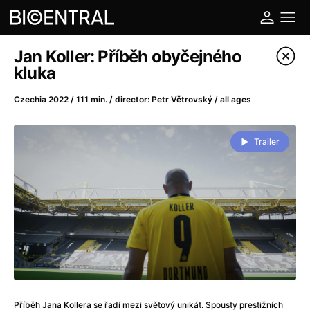
Film's catalog
Jan Koller: Příběh obyčejného
kluka
Filter program
Czechia 2022 / 111 min. / director: Petr Větrovský / all ages
A
-
Trailer
A Big Bold Beautiful Journey
(2025)
A Cat's Life
(2022)
A Chiara
(2021)
A Colourful Dream
(2020)
A Complete Unknown
(2024)
A Deadly Invention
(1958)
A Different Man
(2024)
A Difficult Year
(2023)
A Disturbance in the Force
(2023)
Příběh Jana Kollera se řadí mezi světový unikát. Spousty prestižních