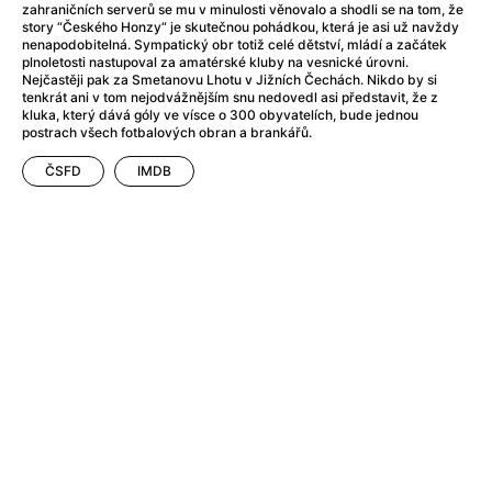
A Flower of Mine
(2024)
zahraničních serverů se mu v minulosti věnovalo a shodli se na tom, že
story “Českého Honzy“ je skutečnou pohádkou, která je asi už navždy
A Girl Named Willow
(2025)
nenapodobitelná. Sympatický obr totiž celé dětství, mládí a začátek
A Haunting in Venice
(2023)
plnoletosti nastupoval za amatérské kluby na vesnické úrovni.
Nejčastěji pak za Smetanovu Lhotu v Jižních Čechách. Nikdo by si
A Hero
(2021)
tenkrát ani v tom nejodvážnějším snu nedovedl asi představit, že z
A Man Called Otto
(2022)
kluka, který dává góly ve vísce o 300 obyvatelích, bude jednou
postrach všech fotbalových obran a brankářů.
A Man Called Ove
(2015)
A man who stood in the way
(2023)
ČSFD
IMDB
A Minecraft Movie
(2025)
A Pint of Ink
(2026)
A Private Life
(2025)
A Quiet Place: Day One
(2024)
A Real Pain
(2024)
A Sensitive Person
(2023)
A Thousand and One Nights
(1974)
A Whole Life
(2023)
Aalto: Architect of Emotions
(2020)
ABBA: The Movie - Fan Event
(1977)
About My Father
(2023)
Actress
(2024)