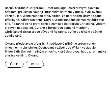
A Flower of Mine
(2024)
A Girl Named Willow
(2025)
Básník Cyrano z Bergeracu (Peter Dinklage) oslní hravými slovními
hříčkami při ústním souboji i brilantním šermem v duelu. Kvůli svému
A Haunting in Venice
(2023)
vzhledu je Cyrano hluboce přesvědčen, že není hoden lásky oddané
A Hero
(2021)
přítelkyně, zářivé Roxanne. Když Cyrano konečně plánuje vyjádřit své
city, Roxanne se na první pohled zamiluje do rekruta Christiana. Vědom
A Man Called Otto
(2022)
si svých nedostatků, Cyrano z Bergeracu pomáhá mladému
A Man Called Ove
(2015)
Christianovi získat srdce půvabné Roxanne, byť je do ní sám vášnivě
zamilovaný.
A man who stood in the way
(2023)
A Minecraft Movie
(2025)
Cyrano představuje překrásný nadčasový příběh o srdceryvném
milostném trojúhelníku. Oceňovaný režisér Joe Wright vystavuje
A Private Life
(2025)
filmové diváky velmi silným emocím, které doprovází hudba, romantika
A Quiet Place: Day One
(2024)
a krása ve filmu Cyrano.
A Real Pain
(2024)
ČSFD
IMDB
A Sensitive Person
(2023)
A Thousand and One Nights
(1974)
A Whole Life
(2023)
Aalto: Architect of Emotions
(2020)
ABBA: The Movie - Fan Event
(1977)
About My Father
(2023)
Actress
(2024)
Adam Ondra: Pushing the Limit
(2022)