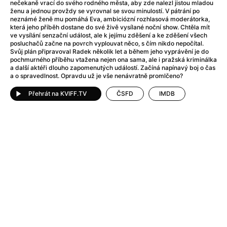
After Party
(2024)
nečekaně vrací do svého rodného města, aby zde nalezl jistou mladou
ženu a jednou provždy se vyrovnal se svou minulostí. V pátrání po
After: Odloučení
(2023)
neznámé ženě mu pomáhá Eva, ambiciózní rozhlasová moderátorka,
After: Pouto
(2022)
která jeho příběh dostane do své živě vysílané noční show. Chtěla mít
ve vysílání senzační událost, ale k jejímu zděšení a ke zděšení všech
Aftersun
(2022)
posluchačů začne na povrch vyplouvat něco, s čím nikdo nepočítal.
Agent 69 Jensen: Ve znamení štíra
(1977)
Svůj plán připravoval Radek několik let a během jeho vyprávění je do
pochmurného příběhu vtažena nejen ona sama, ale i pražská kriminálka
Agent Čuník
(2024)
a další aktéři dlouho zapomenutých událostí. Začíná napínavý boj o čas
Agenti štěstí
(2024)
a o spravedlnost. Opravdu už je vše nenávratně promlčeno?
Ahoj a díky!
(2025)
Přehrát na KVIFF.TV
ČSFD
IMDB
Air: Zrození legendy
(2023)
Akce Monaco
(2025)
Alibi na klíč: Den D
(2023)
Alita: Bojový Anděl
(2019)
Alma a Oskar
(2023)
Alpha
(2025)
Amatér
(2025)
Amélie z Montmartru
(2001)
Amerikánka
(2024)
AMOOSED: losí odysea
(2025)
Anakonda
(2025)