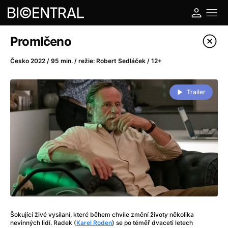
Katalog filmů
Promlčeno
Filtrovat program
Česko 2022 / 95 min. / režie: Robert Sedláček / 12+
A
-
Trailer
A do kuchyně!
(2022)
A je to tady zas!
(2026)
A máme, co jsme chtěli
(2023)
A pak přišla láska...
(2022)
Aalto: Architektura emocí
(2020)
ABBA: The Movie - Fan Event
(1977)
Ada
(2021)
Adam Ondra: Posunout hranice
(2022)
Šokující živé vysílaní, které během chvíle změní životy několika
Addamsova rodina 2
(2021)
nevinných lidí. Radek (
Karel Roden
) se po téměř dvaceti letech