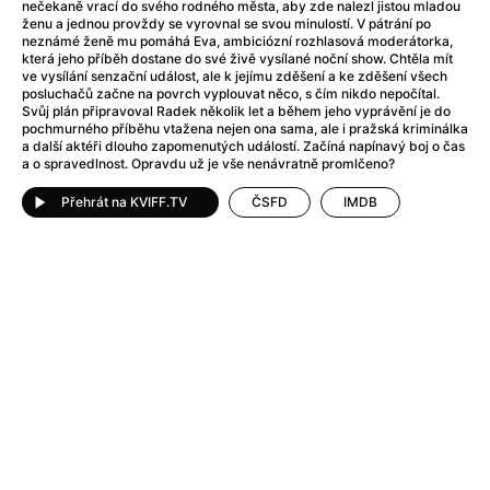
After Party
(2024)
nečekaně vrací do svého rodného města, aby zde nalezl jistou mladou
ženu a jednou provždy se vyrovnal se svou minulostí. V pátrání po
After: Odloučení
(2023)
neznámé ženě mu pomáhá Eva, ambiciózní rozhlasová moderátorka,
After: Pouto
(2022)
která jeho příběh dostane do své živě vysílané noční show. Chtěla mít
ve vysílání senzační událost, ale k jejímu zděšení a ke zděšení všech
Aftersun
(2022)
posluchačů začne na povrch vyplouvat něco, s čím nikdo nepočítal.
Agent 69 Jensen: Ve znamení štíra
(1977)
Svůj plán připravoval Radek několik let a během jeho vyprávění je do
pochmurného příběhu vtažena nejen ona sama, ale i pražská kriminálka
Agent Čuník
(2024)
a další aktéři dlouho zapomenutých událostí. Začíná napínavý boj o čas
Agenti štěstí
(2024)
a o spravedlnost. Opravdu už je vše nenávratně promlčeno?
Ahoj a díky!
(2025)
Přehrát na KVIFF.TV
ČSFD
IMDB
Air: Zrození legendy
(2023)
Akce Monaco
(2025)
Alibi na klíč: Den D
(2023)
Alita: Bojový Anděl
(2019)
Alma a Oskar
(2023)
Alpha
(2025)
Amatér
(2025)
Amélie z Montmartru
(2001)
Amerikánka
(2024)
AMOOSED: losí odysea
(2025)
Anakonda
(2025)