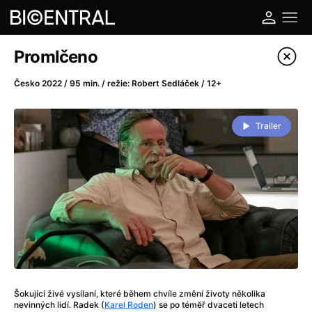
Katalog filmů
Promlčeno
Filtrovat program
Česko 2022 / 95 min. / režie: Robert Sedláček / 12+
A
-
Trailer
A do kuchyně!
(2022)
A je to tady zas!
(2026)
A máme, co jsme chtěli
(2023)
A pak přišla láska...
(2022)
Aalto: Architektura emocí
(2020)
ABBA: The Movie - Fan Event
(1977)
Ada
(2021)
Adam Ondra: Posunout hranice
(2022)
Šokující živé vysílaní, které během chvíle změní životy několika
Addamsova rodina 2
(2021)
nevinných lidí. Radek (
Karel Roden
) se po téměř dvaceti letech