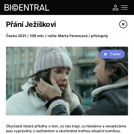
Katalog filmů
Přání Ježíškovi
Filtrovat program
Česko 2021 / 109 min. / režie: Marta Ferencová / přístupný
A
-
Trailer
A do kuchyně!
(2022)
A je to tady zas!
(2026)
A máme, co jsme chtěli
(2023)
A pak přišla láska...
(2022)
Aalto: Architektura emocí
(2020)
ABBA: The Movie - Fan Event
(1977)
Ada
(2021)
Adam Ondra: Posunout hranice
(2022)
Obyčejné lidské příběhy o tom, co nás trápí, co hledáme a nenalézáme
Addamsova rodina 2
(2021)
jsou vyprávěny s nadhledem a okořeněné trefnou situační komikou.