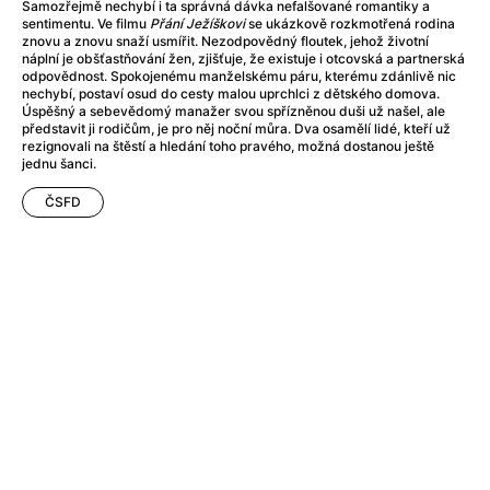
After Party
(2024)
Samozřejmě nechybí i ta správná dávka nefalšované romantiky a
sentimentu. Ve filmu
Přání Ježíškovi
se ukázkově rozkmotřená rodina
After: Odloučení
(2023)
znovu a znovu snaží usmířit. Nezodpovědný floutek, jehož životní
After: Pouto
(2022)
náplní je obšťastňování žen, zjišťuje, že existuje i otcovská a partnerská
odpovědnost. Spokojenému manželskému páru, kterému zdánlivě nic
Aftersun
(2022)
nechybí, postaví osud do cesty malou uprchlci z dětského domova.
Agent 69 Jensen: Ve znamení štíra
(1977)
Úspěšný a sebevědomý manažer svou spřízněnou duši už našel, ale
představit ji rodičům, je pro něj noční můra. Dva osamělí lidé, kteří už
Agent Čuník
(2024)
rezignovali na štěstí a hledání toho pravého, možná dostanou ještě
Agenti štěstí
(2024)
jednu šanci.
Ahoj a díky!
(2025)
ČSFD
Air: Zrození legendy
(2023)
Akce Monaco
(2025)
Alibi na klíč: Den D
(2023)
Alita: Bojový Anděl
(2019)
Alma a Oskar
(2023)
Alpha
(2025)
Amatér
(2025)
Amélie z Montmartru
(2001)
Amerikánka
(2024)
AMOOSED: losí odysea
(2025)
Anakonda
(2025)