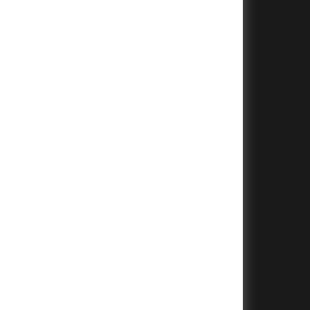
+
+
+
+
+