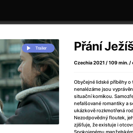
Přání Ježí
Trailer
Czechia 2021 / 109 min. / 
 festivaly
Sort by alphabet
Obyčejné lidské příběhy o 
nenalézáme jsou vyprávěn
situační komikou. Samozře
nefalšované romantiky a s
ukázkově rozkmotřená rodi
Nezodpovědný floutek, jeho
Life
(2023)
Alma & Oskar
(2023)
zjišťuje, že existuje i ot
rchitect of Emotions
(2020)
Alpha
(2025)
Spokojenému manželskému 