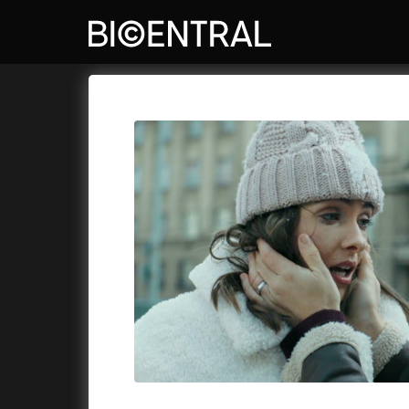
Film's catalog
Bio Central
Cykly a
A
A Big Bold Beautiful Journey
(2025)
A Whole 
A Cat's Life
(2022)
Aalto: A