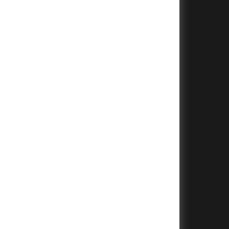
+
+
+
+