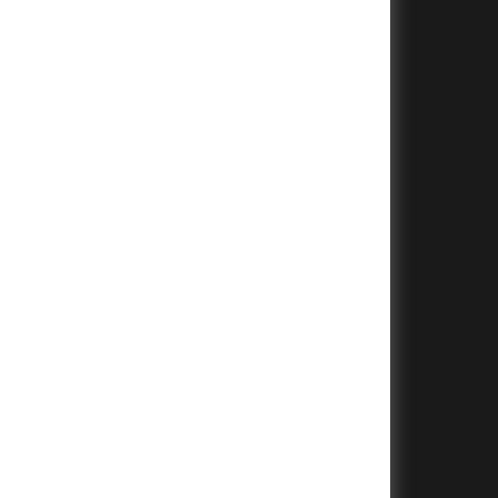
+
+
+
+
+