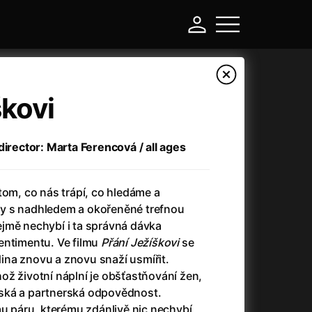
škovi
director: Marta Ferencová / all ages
tom, co nás trápí, co hledáme a
y s nadhledem a okořeněné trefnou
jmě nechybí i ta správná dávka
entimentu. Ve filmu
Přání Ježíškovi
se
-
na znovu a znovu snaží usmířit.
ž životní náplní je obšťastňování žen,
Another Round (2025)
(2025)
covská a partnerská odpovědnost.
Ant-Man and Wasp: Quantumania
(2023)
páru, kterému zdánlivě nic nechybí,