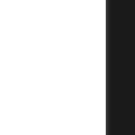
+
+
+
+