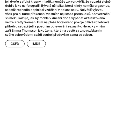
After Party
(2024)
její dveře zaťuká krásný mladík, nemůže zprvu uvěřit, že vypadá stejně
dobře jako na fotografii. Bývalá učitelka, která nikdy neměla orgasmus,
After: Odloučení
(2023)
se totiž rozhodla doplnit si vzdělání v oblasti sexu. Největší výzvou
After: Pouto
(2022)
však pro ni bude překonání vlastních nejistot a předsudků. Konverzační
snímek ukazuje, jak by mohla v dnešní době vypadat aktualizovaná
Aftersun
(2022)
verze Pretty Woman. Film na ploše hotelového pokoje citlivě rozehrává
Agent 69 Jensen: Ve znamení štíra
(1977)
příběh o sebepřijetí a pozdním objevování sexuality. Herecky v něm
září Emma Thompson jako žena, která na cestě za znovuzískáním
Agent Čuník
(2024)
svého sebevědomí svádí souboj především sama se sebou.
Agenti štěstí
(2024)
ČSFD
IMDB
Ahoj a díky!
(2025)
Air: Zrození legendy
(2023)
Akce Monaco
(2025)
Alibi na klíč: Den D
(2023)
Alita: Bojový Anděl
(2019)
Alma a Oskar
(2023)
Alpha
(2025)
Amatér
(2025)
Amélie z Montmartru
(2001)
Amerikánka
(2024)
AMOOSED: losí odysea
(2025)
Anakonda
(2025)