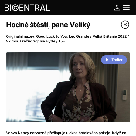
Katalog filmů
Hodně štěstí, pane Veliký
Filtrovat program
Originální název: Good Luck to You, Leo Grande / Velká Británie 2022 /
97 min. / režie: Sophie Hyde / 15+
A
-
Trailer
A do kuchyně!
(2022)
A je to tady zas!
(2026)
A máme, co jsme chtěli
(2023)
A pak přišla láska...
(2022)
Aalto: Architektura emocí
(2020)
ABBA: The Movie - Fan Event
(1977)
Ada
(2021)
Adam Ondra: Posunout hranice
(2022)
Addamsova rodina 2
(2021)
Vdova Nancy nervózně přešlapuje u okna hotelového pokoje. Když na