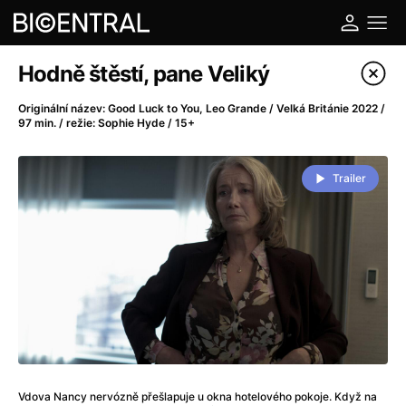
Katalog filmů
Hodně štěstí, pane Veliký
Filtrovat program
Originální název: Good Luck to You, Leo Grande / Velká Británie 2022 /
97 min. / režie: Sophie Hyde / 15+
A
-
Trailer
A do kuchyně!
(2022)
A je to tady zas!
(2026)
A máme, co jsme chtěli
(2023)
A pak přišla láska...
(2022)
Aalto: Architektura emocí
(2020)
ABBA: The Movie - Fan Event
(1977)
Ada
(2021)
Adam Ondra: Posunout hranice
(2022)
Addamsova rodina 2
(2021)
Vdova Nancy nervózně přešlapuje u okna hotelového pokoje. Když na