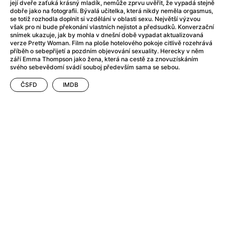
After Party
(2024)
její dveře zaťuká krásný mladík, nemůže zprvu uvěřit, že vypadá stejně
dobře jako na fotografii. Bývalá učitelka, která nikdy neměla orgasmus,
After: Odloučení
(2023)
se totiž rozhodla doplnit si vzdělání v oblasti sexu. Největší výzvou
After: Pouto
(2022)
však pro ni bude překonání vlastních nejistot a předsudků. Konverzační
snímek ukazuje, jak by mohla v dnešní době vypadat aktualizovaná
Aftersun
(2022)
verze Pretty Woman. Film na ploše hotelového pokoje citlivě rozehrává
Agent 69 Jensen: Ve znamení štíra
(1977)
příběh o sebepřijetí a pozdním objevování sexuality. Herecky v něm
září Emma Thompson jako žena, která na cestě za znovuzískáním
Agent Čuník
(2024)
svého sebevědomí svádí souboj především sama se sebou.
Agenti štěstí
(2024)
ČSFD
IMDB
Ahoj a díky!
(2025)
Air: Zrození legendy
(2023)
Akce Monaco
(2025)
Alibi na klíč: Den D
(2023)
Alita: Bojový Anděl
(2019)
Alma a Oskar
(2023)
Alpha
(2025)
Amatér
(2025)
Amélie z Montmartru
(2001)
Amerikánka
(2024)
AMOOSED: losí odysea
(2025)
Anakonda
(2025)