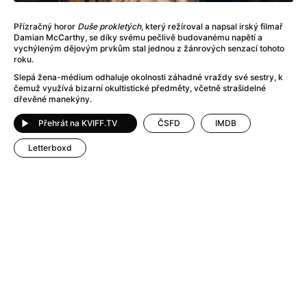
After Party
(2024)
After: Odloučení
(2023)
Přízračný horor
Duše prokletých
, který režíroval a napsal irský filmař
After: Pouto
(2022)
Damian McCarthy, se díky svému pečlivě budovanému napětí a
vychýleným dějovým prvkům stal jednou z žánrových senzací tohoto
Aftersun
(2022)
roku.
Agent 69 Jensen: Ve znamení štíra
(1977)
Slepá žena-médium odhaluje okolnosti záhadné vraždy své sestry, k
Agent Čuník
(2024)
čemuž využívá bizarní okultistické předměty, včetně strašidelné
dřevěné manekýny.
Agenti štěstí
(2024)
Ahoj a díky!
(2025)
Přehrát na KVIFF.TV
ČSFD
IMDB
Air: Zrození legendy
(2023)
Letterboxd
Akce Monaco
(2025)
Alibi na klíč: Den D
(2023)
Alita: Bojový Anděl
(2019)
Alma a Oskar
(2023)
Alpha
(2025)
Amatér
(2025)
Amélie z Montmartru
(2001)
Amerikánka
(2024)
AMOOSED: losí odysea
(2025)
Anakonda
(2025)