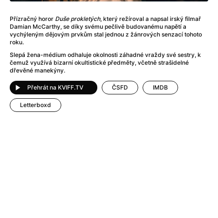
After Party
(2024)
After: Odloučení
(2023)
Přízračný horor
Duše prokletých
, který režíroval a napsal irský filmař
After: Pouto
(2022)
Damian McCarthy, se díky svému pečlivě budovanému napětí a
vychýleným dějovým prvkům stal jednou z žánrových senzací tohoto
Aftersun
(2022)
roku.
Agent 69 Jensen: Ve znamení štíra
(1977)
Slepá žena-médium odhaluje okolnosti záhadné vraždy své sestry, k
Agent Čuník
(2024)
čemuž využívá bizarní okultistické předměty, včetně strašidelné
dřevěné manekýny.
Agenti štěstí
(2024)
Ahoj a díky!
(2025)
Přehrát na KVIFF.TV
ČSFD
IMDB
Air: Zrození legendy
(2023)
Letterboxd
Akce Monaco
(2025)
Alibi na klíč: Den D
(2023)
Alita: Bojový Anděl
(2019)
Alma a Oskar
(2023)
Alpha
(2025)
Amatér
(2025)
Amélie z Montmartru
(2001)
Amerikánka
(2024)
AMOOSED: losí odysea
(2025)
Anakonda
(2025)