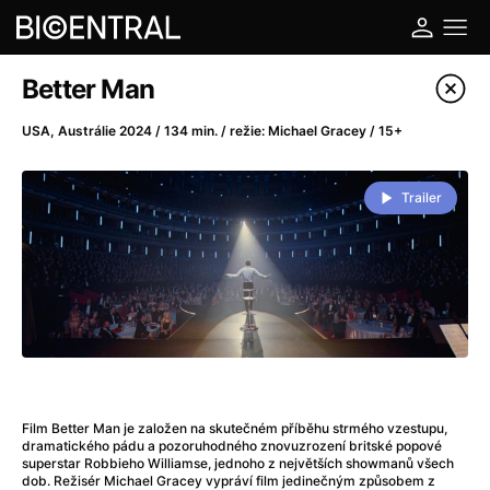
Katalog filmů
Better Man
Filtrovat program
USA, Austrálie 2024 / 134 min. / režie: Michael Gracey / 15+
A
-
Trailer
A do kuchyně!
(2022)
A je to tady zas!
(2026)
A máme, co jsme chtěli
(2023)
A pak přišla láska...
(2022)
Aalto: Architektura emocí
(2020)
ABBA: The Movie - Fan Event
(1977)
Ada
(2021)
Film Better Man je založen na skutečném příběhu strmého vzestupu,
Adam Ondra: Posunout hranice
(2022)
dramatického pádu a pozoruhodného znovuzrození britské popové
superstar Robbieho Williamse, jednoho z největších showmanů všech
Addamsova rodina 2
(2021)
dob. Režisér Michael Gracey vypráví film jedinečným způsobem z