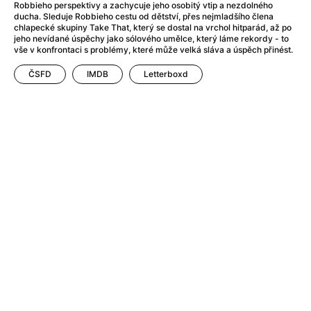
After Party
(2024)
Robbieho perspektivy a zachycuje jeho osobitý vtip a nezdolného
ducha. Sleduje Robbieho cestu od dětství, přes nejmladšího člena
After: Odloučení
(2023)
chlapecké skupiny Take That, který se dostal na vrchol hitparád, až po
After: Pouto
(2022)
jeho nevídané úspěchy jako sólového umělce, který láme rekordy - to
vše v konfrontaci s problémy, které může velká sláva a úspěch přinést.
Aftersun
(2022)
Agent 69 Jensen: Ve znamení štíra
(1977)
ČSFD
IMDB
Letterboxd
Agent Čuník
(2024)
Agenti štěstí
(2024)
Ahoj a díky!
(2025)
Air: Zrození legendy
(2023)
Akce Monaco
(2025)
Alibi na klíč: Den D
(2023)
Alita: Bojový Anděl
(2019)
Alma a Oskar
(2023)
Alpha
(2025)
Amatér
(2025)
Amélie z Montmartru
(2001)
Amerikánka
(2024)
AMOOSED: losí odysea
(2025)
Anakonda
(2025)