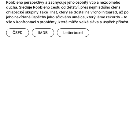
After Party
(2024)
Robbieho perspektivy a zachycuje jeho osobitý vtip a nezdolného
ducha. Sleduje Robbieho cestu od dětství, přes nejmladšího člena
After: Odloučení
(2023)
chlapecké skupiny Take That, který se dostal na vrchol hitparád, až po
After: Pouto
(2022)
jeho nevídané úspěchy jako sólového umělce, který láme rekordy - to
vše v konfrontaci s problémy, které může velká sláva a úspěch přinést.
Aftersun
(2022)
Agent 69 Jensen: Ve znamení štíra
(1977)
ČSFD
IMDB
Letterboxd
Agent Čuník
(2024)
Agenti štěstí
(2024)
Ahoj a díky!
(2025)
Air: Zrození legendy
(2023)
Akce Monaco
(2025)
Alibi na klíč: Den D
(2023)
Alita: Bojový Anděl
(2019)
Alma a Oskar
(2023)
Alpha
(2025)
Amatér
(2025)
Amélie z Montmartru
(2001)
Amerikánka
(2024)
AMOOSED: losí odysea
(2025)
Anakonda
(2025)