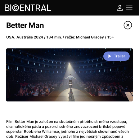
Katalog filmů
Better Man
Filtrovat program
USA, Austrálie 2024 / 134 min. / režie: Michael Gracey / 15+
A
-
Trailer
A do kuchyně!
(2022)
A je to tady zas!
(2026)
A máme, co jsme chtěli
(2023)
A pak přišla láska...
(2022)
Aalto: Architektura emocí
(2020)
ABBA: The Movie - Fan Event
(1977)
Ada
(2021)
Film Better Man je založen na skutečném příběhu strmého vzestupu,
Adam Ondra: Posunout hranice
(2022)
dramatického pádu a pozoruhodného znovuzrození britské popové
superstar Robbieho Williamse, jednoho z největších showmanů všech
Addamsova rodina 2
(2021)
dob. Režisér Michael Gracey vypráví film jedinečným způsobem z