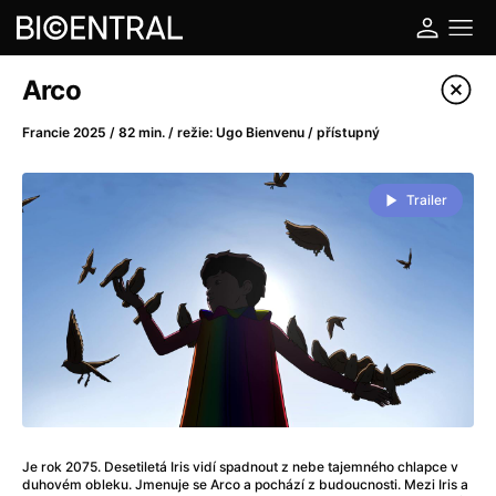
Katalog filmů
Arco
Filtrovat program
Francie 2025 / 82 min. / režie: Ugo Bienvenu / přístupný
A
-
Trailer
A do kuchyně!
(2022)
A je to tady zas!
(2026)
A máme, co jsme chtěli
(2023)
A pak přišla láska...
(2022)
Aalto: Architektura emocí
(2020)
ABBA: The Movie - Fan Event
(1977)
Ada
(2021)
Adam Ondra: Posunout hranice
(2022)
Je rok 2075. Desetiletá Iris vidí spadnout z nebe tajemného chlapce v
Addamsova rodina 2
(2021)
duhovém obleku. Jmenuje se Arco a pochází z budoucnosti. Mezi Iris a