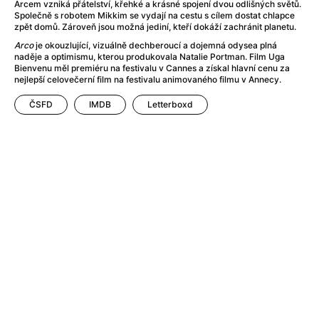
After Party
(2024)
Arcem vzniká přátelství, křehké a krásné spojení dvou odlišných světů.
Společně s robotem Mikkim se vydají na cestu s cílem dostat chlapce
After: Odloučení
(2023)
zpět domů. Zároveň jsou možná jediní, kteří dokáží zachránit planetu.
After: Pouto
(2022)
Arco
je okouzlující, vizuálně dechberoucí a dojemná odysea plná
Aftersun
(2022)
naděje a optimismu, kterou produkovala Natalie Portman. Film Uga
Bienvenu měl premiéru na festivalu v Cannes a získal hlavní cenu za
Agent 69 Jensen: Ve znamení štíra
(1977)
nejlepší celovečerní film na festivalu animovaného filmu v Annecy.
Agent Čuník
(2024)
Agenti štěstí
(2024)
ČSFD
IMDB
Letterboxd
Ahoj a díky!
(2025)
Air: Zrození legendy
(2023)
Akce Monaco
(2025)
Alibi na klíč: Den D
(2023)
Alita: Bojový Anděl
(2019)
Alma a Oskar
(2023)
Alpha
(2025)
Amatér
(2025)
Amélie z Montmartru
(2001)
Amerikánka
(2024)
AMOOSED: losí odysea
(2025)
Anakonda
(2025)