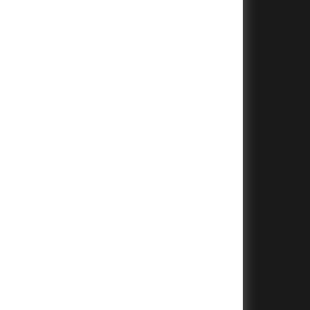
+
+
+
+