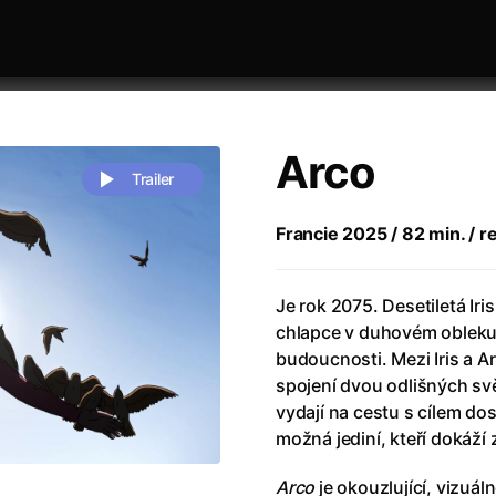
Arco
Trailer
Francie 2025 / 82 min. / r
 festivaly
Řazení dle abecedy
Je rok 2075. Desetiletá Ir
chlapce v duhovém obleku.
budoucnosti. Mezi Iris a A
spojení dvou odlišných sv
vydají na cestu s cílem do
možná jediní, kteří dokáží 
zení legendy
(2023)
Andrea Bocelli 30: Oslava jubile
naco
(2025)
Andrea Bocelli: Because I Believ
Arco
je okouzlující, vizuá