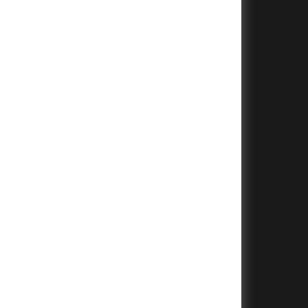
+
+
+
+