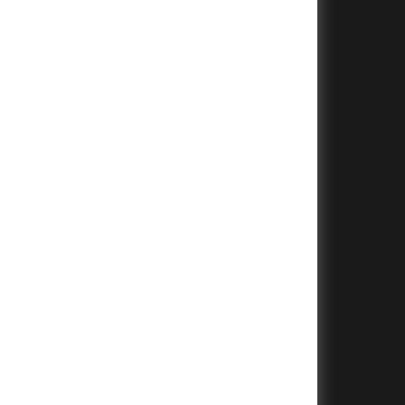
+
+
+
+