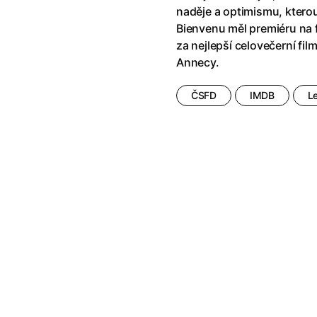
klíč: Den D
(2023)
Andy Warhol – americký sen
(20
naděje a optimismu, ktero
jový Anděl
(2019)
Aneta
(2024)
Bienvenu měl premiéru na f
skar
(2023)
Animale
(2024)
za nejlepší celovečerní fil
025)
Annette
(2021)
Annecy.
2025)
Anora
(2024)
 Montmartru
(2001)
Ant-Man a Wasp: Quantumania
ČSFD
IMDB
L
nka
(2024)
Antikrist
(2009)
: losí odysea
(2025)
Apokalypsa: Final Cut
(1979)
a
(2025)
Aquaman a ztracené království
ti
(2015)
Architekt
(2025)
e pádu
(2023)
Architektura ČSSR 58–89
(2024
ně
(2005)
Arco
(2025)
ně 2
(2016)
Armand
(2024)
 vejce
(1985)
Arrietty ze světa půjčovníčků
(2
André Rieu's 2025 Maastricht Concert: Waltz the Night Away!
Arvéd
(2022)
(2025)