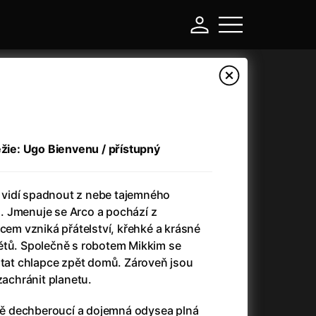
ežie: Ugo Bienvenu / přístupný
is vidí spadnout z nebe tajemného
 Jmenuje se Arco a pochází z
rcem vzniká přátelství, křehké a krásné
ětů. Společně s robotem Mikkim se
-
stat chlapce zpět domů. Zároveň jsou
zachránit planetu.
a
(2024)
Asterix a Obelix: Říše středu
(2023)
e
(2024)
Asterix: Sídliště bohů
(2015)
lně dechberoucí a dojemná odysea plná