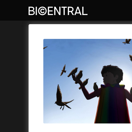
Katalog filmů
Bio Central
Cykly a
A
A do kuchyně!
(2022)
Air: Zro
A je to tady zas!
(2026)
Akce Mo