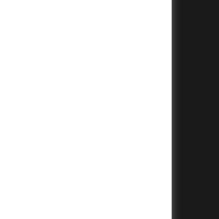
+
+
+
+