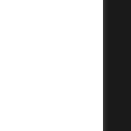
+
+
+
+
+