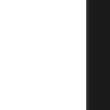
+
+
+
+
+