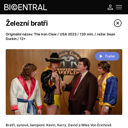
Katalog filmů
Železní bratři
Filtrovat program
Originální název: The Iron Claw / USA 2023 / 130 min. / režie: Sean
Durkin / 12+
A
-
Trailer
A do kuchyně!
(2022)
A je to tady zas!
(2026)
A máme, co jsme chtěli
(2023)
A pak přišla láska...
(2022)
Aalto: Architektura emocí
(2020)
ABBA: The Movie - Fan Event
(1977)
Ada
(2021)
Adam Ondra: Posunout hranice
(2022)
Addamsova rodina 2
(2021)
Bratři, synové, šampioni. Kevin, Kerry, David a Mike Von Erichové