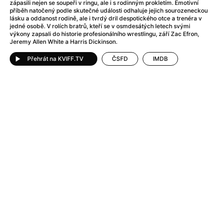
After Party
(2024)
zápasili nejen se soupeři v ringu, ale i s rodinným prokletím. Emotivní
příběh natočený podle skutečné události odhaluje jejich sourozeneckou
After: Odloučení
(2023)
lásku a oddanost rodině, ale i tvrdý dril despotického otce a trenéra v
After: Pouto
(2022)
jedné osobě. V rolích bratrů, kteří se v osmdesátých letech svými
výkony zapsali do historie profesionálního wrestlingu, září Zac Efron,
Aftersun
(2022)
Jeremy Allen White a Harris Dickinson.
Agent 69 Jensen: Ve znamení štíra
(1977)
Přehrát na KVIFF.TV
ČSFD
IMDB
Agent Čuník
(2024)
Agenti štěstí
(2024)
Ahoj a díky!
(2025)
Air: Zrození legendy
(2023)
Akce Monaco
(2025)
Alibi na klíč: Den D
(2023)
Alita: Bojový Anděl
(2019)
Alma a Oskar
(2023)
Alpha
(2025)
Amatér
(2025)
Amélie z Montmartru
(2001)
Amerikánka
(2024)
AMOOSED: losí odysea
(2025)
Anakonda
(2025)