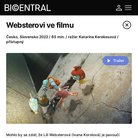
Katalog filmů
Websterovi ve filmu
Filtrovat program
Česko, Slovensko 2022 / 65 min. / režie: Katarína Kerekesová /
přístupný
A
-
Trailer
A do kuchyně!
(2022)
A je to tady zas!
(2026)
A máme, co jsme chtěli
(2023)
A pak přišla láska...
(2022)
Aalto: Architektura emocí
(2020)
ABBA: The Movie - Fan Event
(1977)
Ada
(2021)
Adam Ondra: Posunout hranice
(2022)
Addamsova rodina 2
(2021)
Mohlo by se zdát, že Lili Websterová (Ivana Korolová) je pavoučí