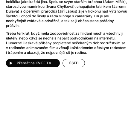
After Party
(2024)
holčička jako každá jiná. Spolu se svým starším bráchou (Adam Mišík),
starostlivou maminkou (Ivana Chýlková), chápajícím tatínkem (Jaromír
After: Odloučení
(2023)
Dulava) a čipernými prarodiči (Jiří Lábus) žije v kokonu nad výtahovou
After: Pouto
(2022)
šachtou, chodí do školy a ráda si hraje s kamarády. Lili je ale
neobyčejně zvídavá a odvážná, a tak se jí občas stane pořádný
Aftersun
(2022)
průšvih.
Agent 69 Jensen: Ve znamení štíra
(1977)
Třeba tenkrát, když měla zodpovědnost za hlídání much a všechny jí
Agent Čuník
(2024)
uletěly, nebo když se nechala napálit podvodníkem na internetu.
Humorné i laskavé příběhy propletené nečekaným dobrodružstvím se
Agenti štěstí
(2024)
v rodinném animovaném filmu věnují každodenním dětským radostem
Ahoj a díky!
(2025)
i trápením a ukazují, že nejpevnější síť je rodina.
Air: Zrození legendy
(2023)
Přehrát na KVIFF.TV
ČSFD
Akce Monaco
(2025)
Alibi na klíč: Den D
(2023)
Alita: Bojový Anděl
(2019)
Alma a Oskar
(2023)
Alpha
(2025)
Amatér
(2025)
Amélie z Montmartru
(2001)
Amerikánka
(2024)
AMOOSED: losí odysea
(2025)
Anakonda
(2025)