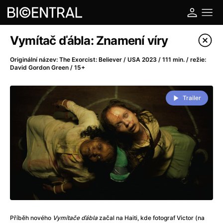
Katalog filmů
Vymítač ďábla: Znamení víry
Filtrovat program
Originální název: The Exorcist: Believer / USA 2023 / 111 min. / režie:
David Gordon Green / 15+
A
-
Trailer
A do kuchyně!
(2022)
A je to tady zas!
(2026)
A máme, co jsme chtěli
(2023)
A pak přišla láska...
(2022)
Aalto: Architektura emocí
(2020)
ABBA: The Movie - Fan Event
(1977)
Ada
(2021)
Adam Ondra: Posunout hranice
(2022)
Addamsova rodina 2
(2021)
Příběh nového
Vymítače ďábla
začal na Haiti, kde fotograf Victor (na