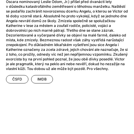
After Party
(2024)
Oscara nominovaný Leslie Odom, Jr.) přišel před dvanácti lety
v důsledku katastrofálního zemětřesení o těhotnou manželku. Naštěstí
After: Odloučení
(2023)
se podařilo zachránit novorozenou dcerku Angelu, o kterou se Victor od
After: Pouto
(2022)
té doby vzorně stará. Absolutně ho proto vykolejí, když se jednoho dne
Angela nevrátí domů ze školy. Zmizela společně se spolužačkou
Aftersun
(2022)
Katherine v lese za městem a zoufalí rodiče, policisté, vojáci a
Agent 69 Jensen: Ve znamení štíra
(1977)
dobrovolníci po nich marně pátrají. Třetího dne se stane zázrak.
Dezorientované a vyčerpané dívky se objeví na malé farmě, daleko od
Agent Čuník
(2024)
místa, kde zmizely. Bezmeznou radost však záhy vystřídá narůstající
Agenti štěstí
(2024)
znepokojení. Po důkladném lékařském vyšetření jsou sice Angela i
Katherine označeny za zcela zdravé, jejich chování ale naznačuje, že si
Ahoj a díky!
(2025)
z toho, co prožily, odnesly víc než jen nepříjemnou vzpomínku. Zkušený
Air: Zrození legendy
(2023)
exorcista by na první pohled poznal, že jsou obě dívky posedlé. Victor
je ale pragmatik, který na peklo ani nebe nevěří, dokud ho nezažije na
Akce Monaco
(2025)
vlastní kůži. Tou dobou už ale může být pozdě. Pro všechny.
Alibi na klíč: Den D
(2023)
ČSFD
IMDB
Alita: Bojový Anděl
(2019)
Alma a Oskar
(2023)
Alpha
(2025)
Amatér
(2025)
Amélie z Montmartru
(2001)
Amerikánka
(2024)
AMOOSED: losí odysea
(2025)
Anakonda
(2025)