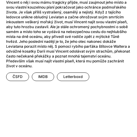
After Party
(2024)
Vincent o něj i svou mámu tragicky přijde, musí zaujmout jeho místo a
svou vlastní kouzelnou písní pokračovat jako ochránce podmořského
After: Odloučení
(2023)
života. Je však příliš vystrašený, osamělý a nejistý. Když z tajícího
After: Pouto
(2022)
ledovce unikne obludný Leviatan a začne ohrožovat svým smrtícím
inkoustem veškerý mořský život, musí Vincent najít svou vlastní píseň,
Aftersun
(2022)
aby tuto hrozbu zastavil. Ale je stále ochromený pochybnostmi o sobě
Agent 69 Jensen: Ve znamení štíra
(1977)
samém a místo toho se vydává na nebezpečnou cestu do nejhlubšího
místa na dně oceánu, aby přivedl své rodiče zpět z mýtické Tůně
Agent Čuník
(2024)
hvězd. Jeho poslední nadějí je to, že jeho otec nakonec dokáže
Agenti štěstí
(2024)
Leviatana porazit místo něj. S pomocí rybího parťáka štítovce Waltera a
odvážné kosatky Darii musí Vincent odolávat svým strachům, překonat
Ahoj a díky!
(2025)
často nečekané překážky a poznat mnohá tajemství oceánu.
Air: Zrození legendy
(2023)
Především však musí najít vlastní píseň, která mu pomůže zachránit
život v oceánu.
Akce Monaco
(2025)
Alibi na klíč: Den D
(2023)
ČSFD
IMDB
Letterboxd
Alita: Bojový Anděl
(2019)
Alma a Oskar
(2023)
Alpha
(2025)
Amatér
(2025)
Amélie z Montmartru
(2001)
Amerikánka
(2024)
AMOOSED: losí odysea
(2025)
Anakonda
(2025)