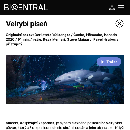
Katalog filmů
Velrybí píseň
Filtrovat program
Originální název: Der letzte Walsänger / Česko, Německo, Kanada
2026 / 91 min. / režie: Reza Memari, Steve Majaury, Pavel Hruboš /
přístupný
A
-
Trailer
A do kuchyně!
(2022)
A je to tady zas!
(2026)
A máme, co jsme chtěli
(2023)
A pak přišla láska...
(2022)
Aalto: Architektura emocí
(2020)
ABBA: The Movie - Fan Event
(1977)
Ada
(2021)
Adam Ondra: Posunout hranice
(2022)
Vincent, dospívající keporkak, je synem slavného posledního velrybího
Addamsova rodina 2
(2021)
pěvce, který až do poslední chvíle chránil oceán a jeho obyvatele. Když