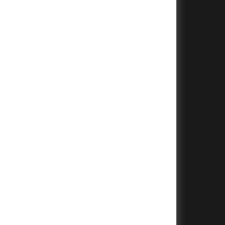
+
+
+
+