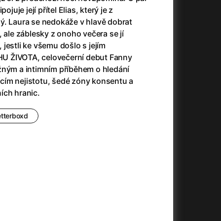
23)
Asteroid City
(2023)
ojuje její přítel Elias, který je z
Ať prší
(2025)
ý. Laura se nedokáže v hlavě dobrat
Atlas ptáků
(2021)
, ale záblesky z onoho večera se jí
Audience | NT Live
(2013)
á, jestli ke všemu došlo s jejím
Avatar
(2009)
U ŽIVOTA, celovečerní debut Fanny
(2023)
Avatar: Oheň a popel
(2025)
žným a intimním příběhem o hledání
Avatar: The Way of Water
(2022)
ím nejistotu, šedé zóny konsentu a
Až na konec světa
(2024)
ích hranic.
(2023)
Až na věky
(2024)
Až přijde kocour
(1963)
etterboxd
)
Až vyjde měsíc
(2012)
Až zařve lev
(2022)
Aznavour
(2024)
010)