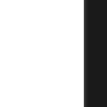
+
+
+
+