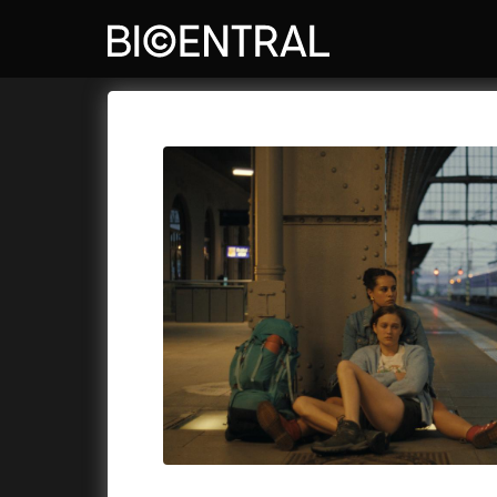
Katalog filmů
Bio Central
Cykly a
A
A do kuchyně!
(2022)
Air: Zro
A je to tady zas!
(2026)
Akce Mo