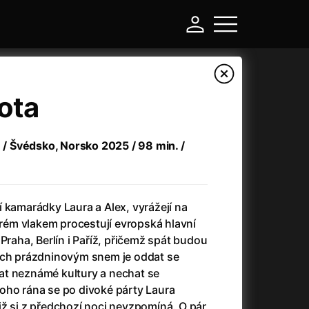
ota
e / Švédsko, Norsko 2025 / 98 min. /
+
 kamarádky Laura a Alex, vyrážejí na
terém vlakem procestují evropská hlavní
Praha, Berlín i Paříž, přičemž spát budou
-
ich prázdninovým snem je oddat se
at neznámé kultury a nechat se
a
(2024)
Asterix a Obelix: Říše středu
(2023)
oho rána se po divoké párty Laura
e
(2024)
Asterix: Sídliště bohů
(2015)
jž si z předchozí noci nevzpomíná. O pár