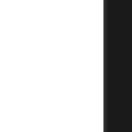
+
+
+
+
+