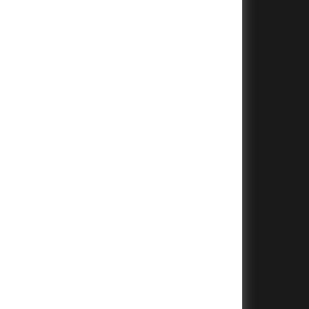
+
+
+
+