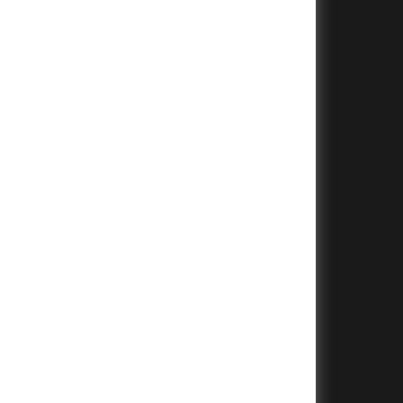
+
+
+
+