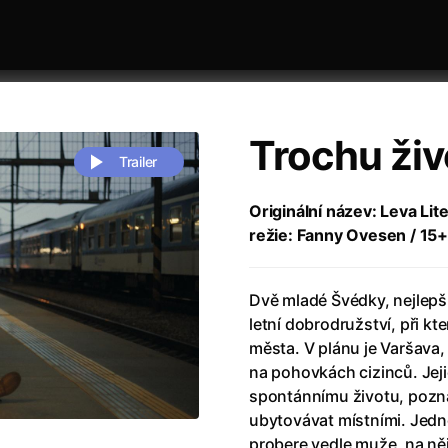
Trochu živ
Trailer
Originální název: Leva Lit
režie: Fanny Ovesen / 15
 festivaly
Řazení dle abecedy
Dvě mladé Švédky, nejlepší
letní dobrodružství, při k
města. V plánu je Varšava, 
na pohovkách cizinců. Jej
spontánnímu životu, pozn
zení legendy
(2023)
Andrea Bocelli 30: Oslava jubile
ubytovávat místními. Jedn
naco
(2025)
Andrea Bocelli: Because I Believ
probere vedle muže, na ně