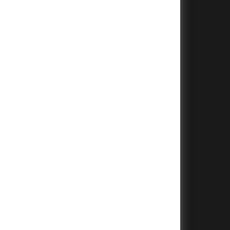
+
+
+
+
+