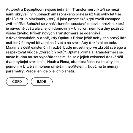
After Party
(2024)
After: Odloučení
(2023)
Autoboti a Decepticoni nejsou jedinými Transformery, kteří se mezi
námi skrývají. V hlubinách amazonského pralesa už tisícovky let tiše
After: Pouto
(2022)
přežívá druh Maximals, který si jako pozemské krytí zvolil zástupce
Aftersun
(2022)
zvířecí říše. Bohužel se v naší sluneční soustavě objevila hrozba, která
je původně vyštvala z jejich domoviny – Unicron, nemilosrdný požírač
Agent 69 Jensen: Ve znamení štíra
(1977)
všeho živého. Příběh nových Transformers se odehrává
Agent Čuník
(2024)
v devadesátkách, v době, kdy Optimus Prime ještě nebyl ten pravý lídr
ostřílený četnými bitvami na život a na smrt. Aby dokázal po boku
Agenti štěstí
(2024)
Maximals čelit existenční hrozbě, bude muset nejprve zkrotit své ego a
Ahoj a díky!
(2025)
respektovat vůdce „zvířecích botů“, Optima Primala. Transformers se
navíc budou muset vypořádat s tím, že se o jejich existenci dozvěděli
Air: Zrození legendy
(2023)
dva obyčejní smrtelníci, Noah a Elena, oba dost šílení na to, aby jim
Akce Monaco
(2025)
pomohli v bitvě s mnohem silnějším nepřítelem, i když na to nemají
parametry. Přece jen jde o jejich planetu.
Alibi na klíč: Den D
(2023)
Alita: Bojový Anděl
(2019)
ČSFD
IMDB
Alma a Oskar
(2023)
Alpha
(2025)
Amatér
(2025)
Amélie z Montmartru
(2001)
Amerikánka
(2024)
AMOOSED: losí odysea
(2025)
Anakonda
(2025)