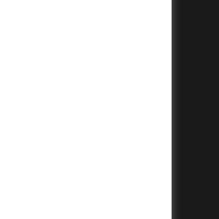
+
+
+
+