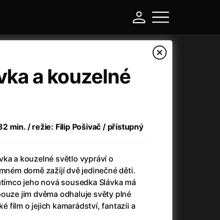
vka a kouzelné
 min. / režie: Filip Pošivač / přístupný
vka a kouzelné světlo vypráví o
emném domě zažijí dvě jedinečné děti.
-
zatímco jeho nová sousedka Slávka má
pouze jim dvěma odhaluje světy plné
a
(2024)
Asterix a Obelix: Říše středu
(2023)
ké film o jejich kamarádství, fantazii a
e
(2024)
Asterix: Sídliště bohů
(2015)