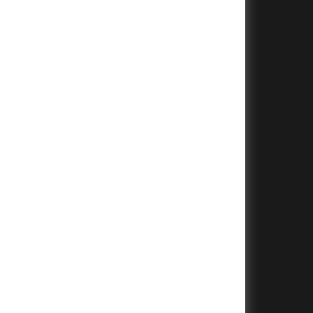
+
+
+
+