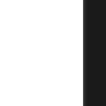
+
+
+
+