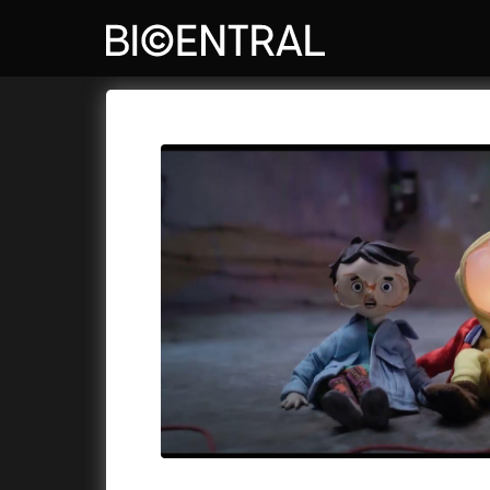
Katalog filmů
Bio Central
Cykly a
A
A do kuchyně!
(2022)
Air: Zro
A je to tady zas!
(2026)
Akce Mo