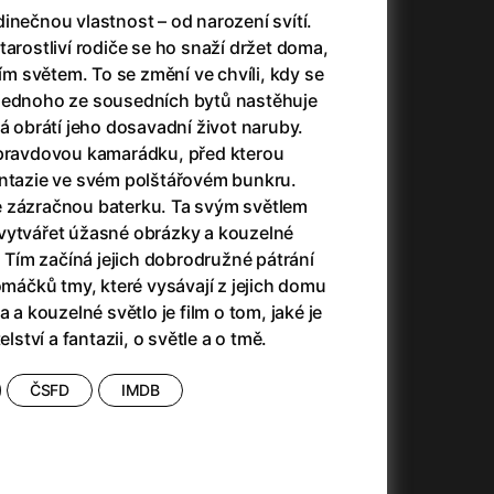
23)
Asteroid City
(2023)
inečnou vlastnost – od narození svítí.
Ať prší
(2025)
tarostliví rodiče se ho snaží držet doma,
Atlas ptáků
(2021)
ším světem. To se změní ve chvíli, kdy se
Audience | NT Live
(2013)
 jednoho ze sousedních bytů nastěhuje
Avatar
(2009)
rá obrátí jeho dosavadní život naruby.
(2023)
Avatar: Oheň a popel
(2025)
opravdovou kamarádku, před kterou
Avatar: The Way of Water
(2022)
antazie ve svém polštářovém bunkru.
Až na konec světa
(2024)
e zázračnou baterku. Ta svým světlem
(2023)
Až na věky
(2024)
vytvářet úžasné obrázky a kouzelné
Až přijde kocour
(1963)
. Tím začíná jejich dobrodružné pátrání
)
Až vyjde měsíc
(2012)
áčků tmy, které vysávají z jejich domu
Až zařve lev
(2022)
a a kouzelné světlo je film o tom, jaké je
Aznavour
(2024)
elství a fantazii, o světle a o tmě.
010)
ČSFD
IMDB