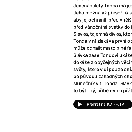
klíč: Den D
(2023)
Andy Warhol – americký sen
(20
Jedenáctiletý Tonda má jed
jový Anděl
(2019)
Aneta
(2024)
Jeho možná až přespříliš s
skar
(2023)
Animale
(2024)
aby jej ochránili před vněj
025)
Annette
(2021)
před vánočními svátky do
2025)
Anora
(2024)
Slávka, tajemná dívka, kte
 Montmartru
(2001)
Ant-Man a Wasp: Quantumania
Tonda v ní získává první 
nka
(2024)
Antikrist
(2009)
může odhalit místo plné f
: losí odysea
(2025)
Apokalypsa: Final Cut
(1979)
Slávka zase Tondovi ukáž
a
(2025)
Aquaman a ztracené království
dokáže z obyčejných věcí 
ti
(2015)
Architekt
(2025)
světy, které vidí pouze oni
e pádu
(2023)
Architektura ČSSR 58–89
(2024
po původu záhadných chom
ně
(2005)
Arco
(2025)
sluneční svit. Tonda, Slávk
ně 2
(2016)
Armand
(2024)
to být jiný, příběhem o přát
 vejce
(1985)
Arrietty ze světa půjčovníčků
(2
André Rieu's 2025 Maastricht Concert: Waltz the Night Away!
Arvéd
(2022)
(2025)
Přehrát na KVIFF.TV