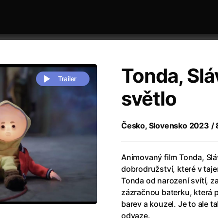
Tonda, Slá
Trailer
světlo
 festivaly
Řazení dle abecedy
Česko, Slovensko 2023 / 82
Animovaný film Tonda, Slá
dobrodružství, které v taj
Tonda od narození svítí, 
zázračnou baterku, která 
zení legendy
(2023)
Andrea Bocelli 30: Oslava jubile
barev a kouzel. Je to ale ta
naco
(2025)
Andrea Bocelli: Because I Believ
odvaze.