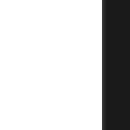
+
+
+
+
+