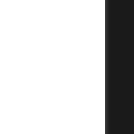
+
+
+
+
+