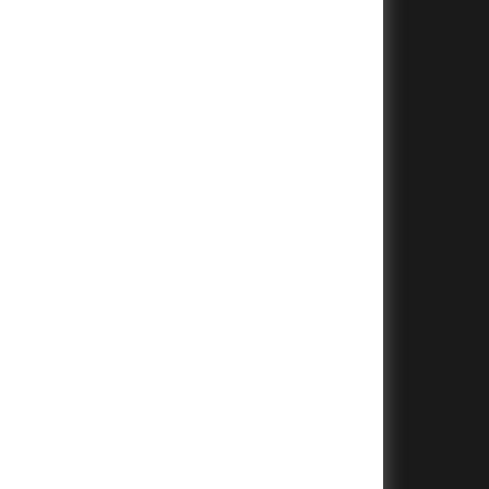
+
+
+
+