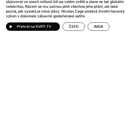
After Party
(2024)
objevovat ve snech milionů lidí po celém světě a stane se tak globální
celebritou. Rázem se mu začnou plnit všechna jeho přání, ale také
After: Odloučení
(2023)
pozná, jak vysoká je cena slávy. Nicolas Cage podává životní herecký
After: Pouto
(2022)
výkon v dokonale zábavné společenské satiře.
Aftersun
(2022)
Přehrát na KVIFF.TV
ČSFD
IMDB
Agent 69 Jensen: Ve znamení štíra
(1977)
Agent Čuník
(2024)
Agenti štěstí
(2024)
Ahoj a díky!
(2025)
Air: Zrození legendy
(2023)
Akce Monaco
(2025)
Alibi na klíč: Den D
(2023)
Alita: Bojový Anděl
(2019)
Alma a Oskar
(2023)
Alpha
(2025)
Amatér
(2025)
Amélie z Montmartru
(2001)
Amerikánka
(2024)
AMOOSED: losí odysea
(2025)
Anakonda
(2025)