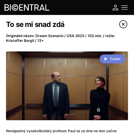
Katalog filmů
To se mi snad zdá
Filtrovat program
Originální název: Dream Scenario / USA 2023 / 102 min. / režie:
Kristoffer Borgli / 12+
A
-
Trailer
A do kuchyně!
(2022)
A je to tady zas!
(2026)
A máme, co jsme chtěli
(2023)
A pak přišla láska...
(2022)
Aalto: Architektura emocí
(2020)
ABBA: The Movie - Fan Event
(1977)
Ada
(2021)
Adam Ondra: Posunout hranice
(2022)
Addamsova rodina 2
(2021)
Nenápadný vysokoškolský profesor Paul se ze dne na den začne