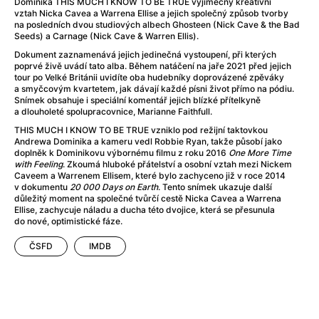
After Party
(2024)
Dominika THIS MUCH I KNOW TO BE TRUE výjimečný kreativní
vztah Nicka Cavea a Warrena Ellise a jejich společný způsob tvorby
After: Odloučení
(2023)
na posledních dvou studiových albech Ghosteen (Nick Cave & the Bad
After: Pouto
(2022)
Seeds) a Carnage (Nick Cave & Warren Ellis).
Aftersun
(2022)
Dokument zaznamenává jejich jedinečná vystoupení, při kterých
poprvé živě uvádí tato alba. Během natáčení na jaře 2021 před jejich
Agent 69 Jensen: Ve znamení štíra
(1977)
tour po Velké Británii uvidíte oba hudebníky doprovázené zpěváky
Agent Čuník
(2024)
a smyčcovým kvartetem, jak dávají každé písni život přímo na pódiu.
Snímek obsahuje i speciální komentář jejich blízké přítelkyně
Agenti štěstí
(2024)
a dlouholeté spolupracovnice, Marianne Faithfull.
Ahoj a díky!
(2025)
THIS MUCH I KNOW TO BE TRUE vzniklo pod režijní taktovkou
Air: Zrození legendy
(2023)
Andrewa Dominika a kameru vedl Robbie Ryan, takže působí jako
doplněk k Dominikovu výbornému filmu z roku 2016
One More Time
Akce Monaco
(2025)
with Feeling
. Zkoumá hluboké přátelství a osobní vztah mezi Nickem
Alibi na klíč: Den D
(2023)
Caveem a Warrenem Ellisem, které bylo zachyceno již v roce 2014
v dokumentu
20 000 Days on Earth
. Tento snímek ukazuje další
Alita: Bojový Anděl
(2019)
důležitý moment na společné tvůrčí cestě Nicka Cavea a Warrena
Alma a Oskar
(2023)
Ellise, zachycuje náladu a ducha této dvojice, která se přesunula
do nové, optimistické fáze.
Alpha
(2025)
Amatér
(2025)
ČSFD
IMDB
Amélie z Montmartru
(2001)
Amerikánka
(2024)
AMOOSED: losí odysea
(2025)
Anakonda
(2025)