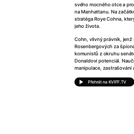
klíč: Den D
(2023)
Andy Warhol – americký sen
svého mocného otce a pros
(20
jový Anděl
(2019)
Aneta
na Manhattanu. Na začátku
(2024)
skar
(2023)
Animale
stratéga Roye Cohna, který 
(2024)
025)
Annette
jeho života.
(2021)
2025)
Anora
(2024)
Cohn, vlivný právník, jen
 Montmartru
(2001)
Ant-Man a Wasp: Quantumania
Rosenbergových za špioná
nka
(2024)
Antikrist
(2009)
komunistů z okruhu sená
: losí odysea
(2025)
Apokalypsa: Final Cut
(1979)
Donaldovi potenciál. Naučí
a
(2025)
Aquaman a ztracené království
manipulace, zastrašování a
ti
(2015)
Architekt
(2025)
e pádu
(2023)
Architektura ČSSR 58–89
(2024
Přehrát na KVIFF.TV
ně
(2005)
Arco
(2025)
ně 2
(2016)
Armand
(2024)
 vejce
(1985)
Arrietty ze světa půjčovníčků
(2
André Rieu's 2025 Maastricht Concert: Waltz the Night Away!
Arvéd
(2022)
(2025)