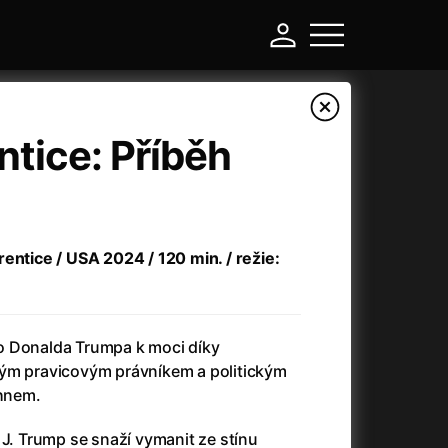
tice: Příběh
entice / USA 2024 / 120 min. / režie:
o Donalda Trumpa k moci díky
-
ným pravicovým právníkem a politickým
hnem.
a
(2024)
Asterix a Obelix: Říše středu
(2023)
e
 J. Trump se snaží vymanit ze stínu
(2024)
Asterix: Sídliště bohů
(2015)