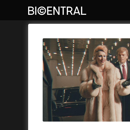
Katalog filmů
Bio Central
Cykly a
A
A do kuchyně!
(2022)
Air: Zro
A je to tady zas!
(2026)
Akce Mo