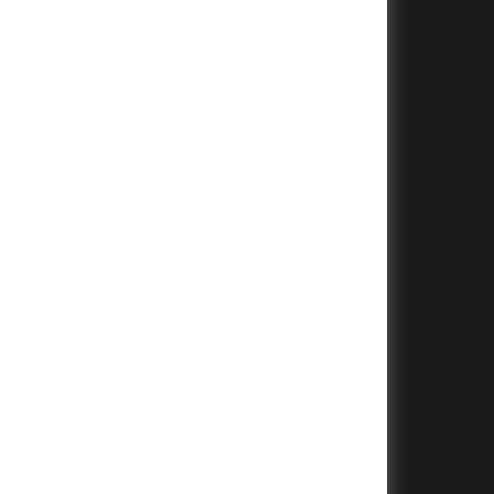
+
+
+
+