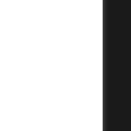
+
+
+
+
+