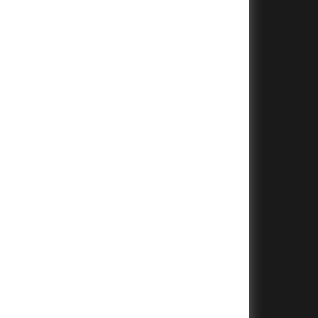
+
+
+
+
+