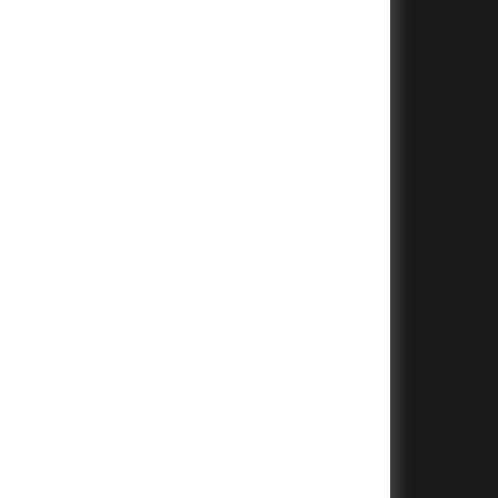
+
+
+
+