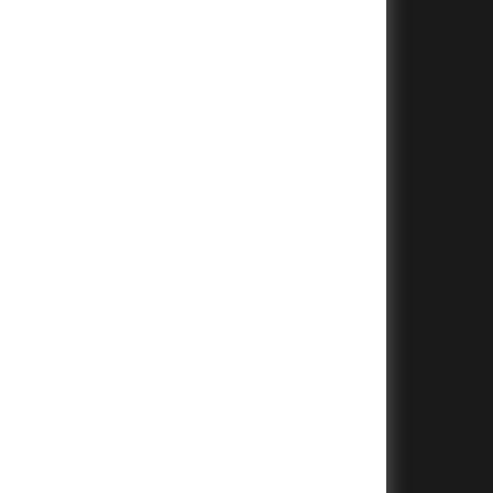
+
+
+
+