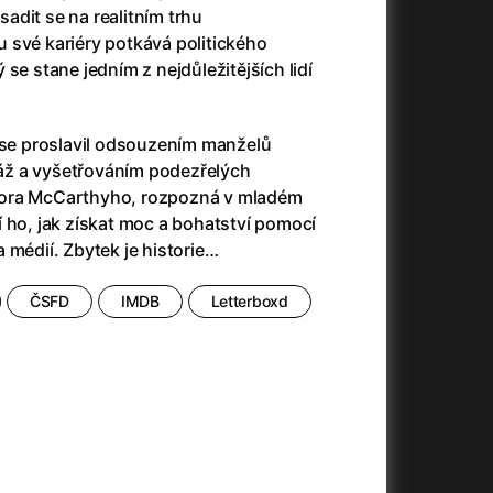
adit se na realitním trhu
23)
Asteroid City
(2023)
 své kariéry potkává politického
Ať prší
(2025)
se stane jedním z nejdůležitějších lidí
Atlas ptáků
(2021)
Audience | NT Live
(2013)
Avatar
(2009)
ž se proslavil odsouzením manželů
(2023)
Avatar: Oheň a popel
(2025)
ž a vyšetřováním podezřelých
Avatar: The Way of Water
(2022)
tora McCarthyho, rozpozná v mladém
Až na konec světa
(2024)
 ho, jak získat moc a bohatství pomocí
(2023)
Až na věky
(2024)
 médií. Zbytek je historie…
Až přijde kocour
(1963)
)
Až vyjde měsíc
(2012)
ČSFD
IMDB
Letterboxd
Až zařve lev
(2022)
Aznavour
(2024)
010)