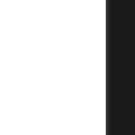
+
+
+
+