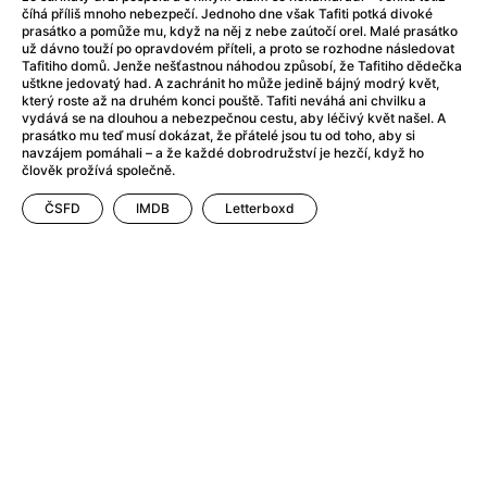
After Party
(2024)
číhá příliš mnoho nebezpečí. Jednoho dne však Tafiti potká divoké
After: Odloučení
(2023)
prasátko a pomůže mu, když na něj z nebe zaútočí orel. Malé prasátko
už dávno touží po opravdovém příteli, a proto se rozhodne následovat
After: Pouto
(2022)
Tafitiho domů. Jenže nešťastnou náhodou způsobí, že Tafitiho dědečka
Aftersun
(2022)
uštkne jedovatý had. A zachránit ho může jedině bájný modrý květ,
který roste až na druhém konci pouště. Tafiti neváhá ani chvilku a
Agent 69 Jensen: Ve znamení štíra
(1977)
vydává se na dlouhou a nebezpečnou cestu, aby léčivý květ našel. A
Agent Čuník
(2024)
prasátko mu teď musí dokázat, že přátelé jsou tu od toho, aby si
navzájem pomáhali – a že každé dobrodružství je hezčí, když ho
Agenti štěstí
(2024)
člověk prožívá společně.
Ahoj a díky!
(2025)
ČSFD
IMDB
Letterboxd
Air: Zrození legendy
(2023)
Akce Monaco
(2025)
Alibi na klíč: Den D
(2023)
Alita: Bojový Anděl
(2019)
Alma a Oskar
(2023)
Alpha
(2025)
Amatér
(2025)
Amélie z Montmartru
(2001)
Amerikánka
(2024)
AMOOSED: losí odysea
(2025)
Anakonda
(2025)