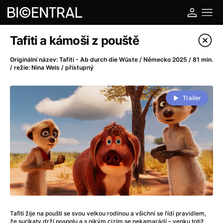
Katalog filmů
Tafiti a kámoši z pouště
Filtrovat program
Originální název: Tafiti - Ab durch die Wüste / Německo 2025 / 81 min.
/ režie: Nina Wels / přístupný
A
-
Trailer
A do kuchyně!
(2022)
A je to tady zas!
(2026)
A máme, co jsme chtěli
(2023)
A pak přišla láska...
(2022)
Aalto: Architektura emocí
(2020)
ABBA: The Movie - Fan Event
(1977)
Ada
(2021)
Adam Ondra: Posunout hranice
(2022)
Addamsova rodina 2
(2021)
Tafiti žije na poušti se svou velkou rodinou a všichni se řídí pravidlem,
že surikaty drží pospolu a s nikým cizím se nekamarádí – venku totiž