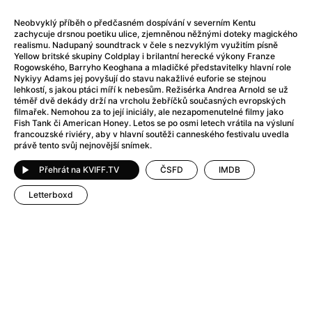
After Party
(2024)
After: Odloučení
(2023)
Neobvyklý příběh o předčasném dospívání v severním Kentu
zachycuje drsnou poetiku ulice, zjemněnou něžnými doteky magického
After: Pouto
(2022)
realismu. Nadupaný soundtrack v čele s nezvyklým využitím písně
Aftersun
(2022)
Yellow britské skupiny Coldplay i brilantní herecké výkony Franze
Rogowského, Barryho Keoghana a mladičké představitelky hlavní role
Agent 69 Jensen: Ve znamení štíra
(1977)
Nykiyy Adams jej povyšují do stavu nakažlivé euforie se stejnou
Agent Čuník
(2024)
lehkostí, s jakou ptáci míří k nebesům. Režisérka Andrea Arnold se už
téměř dvě dekády drží na vrcholu žebříčků současných evropských
Agenti štěstí
(2024)
filmařek. Nemohou za to její iniciály, ale nezapomenutelné filmy jako
Ahoj a díky!
(2025)
Fish Tank či American Honey. Letos se po osmi letech vrátila na výsluní
francouzské riviéry, aby v hlavní soutěži canneského festivalu uvedla
Air: Zrození legendy
(2023)
právě tento svůj nejnovější snímek.
Akce Monaco
(2025)
Alibi na klíč: Den D
(2023)
Přehrát na KVIFF.TV
ČSFD
IMDB
Alita: Bojový Anděl
(2019)
Letterboxd
Alma a Oskar
(2023)
Alpha
(2025)
Amatér
(2025)
Amélie z Montmartru
(2001)
Amerikánka
(2024)
AMOOSED: losí odysea
(2025)
Anakonda
(2025)