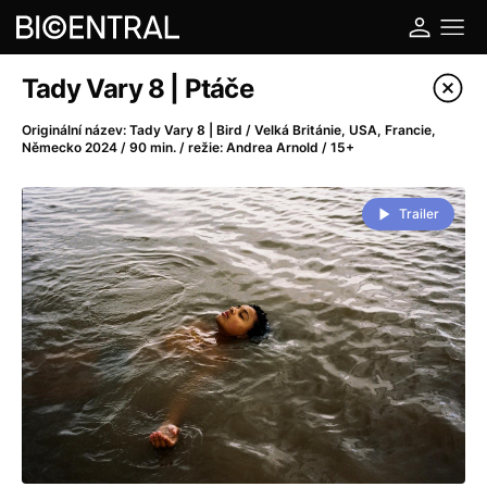
Katalog filmů
Tady Vary 8 | Ptáče
Filtrovat program
Originální název: Tady Vary 8 | Bird / Velká Británie, USA, Francie,
Německo 2024 / 90 min. / režie: Andrea Arnold / 15+
A
-
Trailer
A do kuchyně!
(2022)
A je to tady zas!
(2026)
A máme, co jsme chtěli
(2023)
A pak přišla láska...
(2022)
Aalto: Architektura emocí
(2020)
ABBA: The Movie - Fan Event
(1977)
Ada
(2021)
Adam Ondra: Posunout hranice
(2022)
Addamsova rodina 2
(2021)