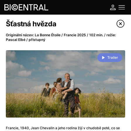
Katalog filmů
Šťastná hvězda
Filtrovat program
Originální název: La Bonne Étoile / Francie 2025 / 102 min. / režie:
Pascal Elbé / přístupný
A
-
Trailer
A do kuchyně!
(2022)
A je to tady zas!
(2026)
A máme, co jsme chtěli
(2023)
A pak přišla láska...
(2022)
Aalto: Architektura emocí
(2020)
ABBA: The Movie - Fan Event
(1977)
Ada
(2021)
Adam Ondra: Posunout hranice
(2022)
Addamsova rodina 2
(2021)
Francie, 1940, Jean Chevalin a jeho rodina žijí v chudobě poté, co se