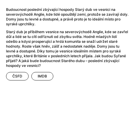
After Party
(2024)
After: Odloučení
(2023)
Budoucnost poslední zbývající hospody Starý dub ve vesnici na
severovýchodě Anglie, kde lidé opouštějí zemi, protože se zavírají doly.
After: Pouto
(2022)
Domy jsou tu levné a dostupné, a právě proto je to ideální místo pro
Aftersun
(2022)
syrské uprchlíky.
Agent 69 Jensen: Ve znamení štíra
(1977)
Starý dub je příběhem vesnice na severovýchodě Anglie, kde se zavřel
důl a lidé se tu cítí odříznuti od zbytku světa. Hodně mladých lidí
Agent Čuník
(2024)
odešlo a kdysi prosperující a hrdá komunita se snaží udržet staré
Agenti štěstí
(2024)
hodnoty. Roste však hněv, zášť a nedostatek naděje. Domy jsou tu
levné a dostupné. Díky tomu je vesnice ideálním místem pro syrské
Ahoj a díky!
(2025)
uprchlíky, které Británie v posledních letech přijala. Jak budou Syřané
Air: Zrození legendy
(2023)
přijati? A jaká bude budoucnost Starého dubu – poslední zbývající
hospody ve vesnici?
Akce Monaco
(2025)
Alibi na klíč: Den D
(2023)
ČSFD
IMDB
Alita: Bojový Anděl
(2019)
Alma a Oskar
(2023)
Alpha
(2025)
Amatér
(2025)
Amélie z Montmartru
(2001)
Amerikánka
(2024)
AMOOSED: losí odysea
(2025)
Anakonda
(2025)