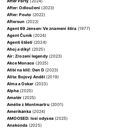
After Party
(2024)
After: Odloučení
(2023)
After: Pouto
(2022)
Aftersun
(2022)
Agent 69 Jensen: Ve znamení štíra
(1977)
Agent Čuník
(2024)
Agenti štěstí
(2024)
Ahoj a díky!
(2025)
Air: Zrození legendy
(2023)
Akce Monaco
(2025)
Alibi na klíč: Den D
(2023)
Alita: Bojový Anděl
(2019)
Alma a Oskar
(2023)
Alpha
(2025)
Amatér
(2025)
Amélie z Montmartru
(2001)
Amerikánka
(2024)
AMOOSED: losí odysea
(2025)
Anakonda
(2025)