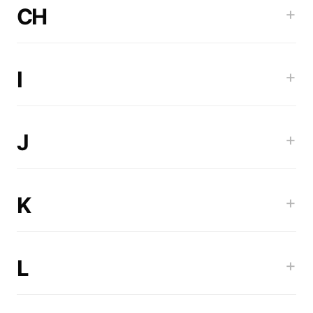
CH
+
I
+
J
+
K
+
L
+