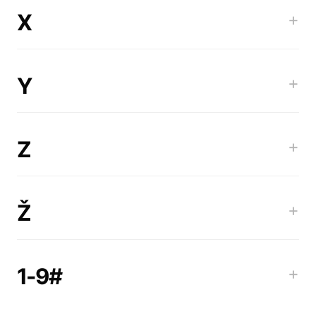
X
+
Y
+
Z
+
Ž
+
1-9#
+