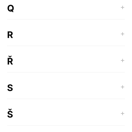
Q
+
R
+
Ř
+
S
+
Š
+