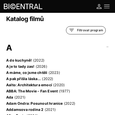
Katalog filmů
Filtrovat program
A
-
A do kuchyně!
(2022)
A je to tady zas!
(2026)
A máme, co jsme chtěli
(2023)
A pak přišla láska...
(2022)
Aalto: Architektura emocí
(2020)
ABBA: The Movie - Fan Event
(1977)
Ada
(2021)
Adam Ondra: Posunout hranice
(2022)
Addamsova rodina 2
(2021)