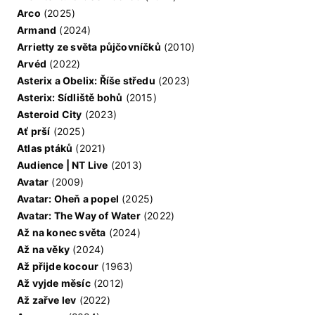
Arco
(2025)
Armand
(2024)
Arrietty ze světa půjčovníčků
(2010)
Arvéd
(2022)
Asterix a Obelix: Říše středu
(2023)
Asterix: Sídliště bohů
(2015)
Asteroid City
(2023)
Ať prší
(2025)
Atlas ptáků
(2021)
Audience | NT Live
(2013)
Avatar
(2009)
Avatar: Oheň a popel
(2025)
Avatar: The Way of Water
(2022)
Až na konec světa
(2024)
Až na věky
(2024)
Až přijde kocour
(1963)
Až vyjde měsíc
(2012)
Až zařve lev
(2022)