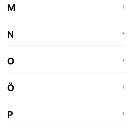
M
+
N
+
O
+
Ö
+
P
+