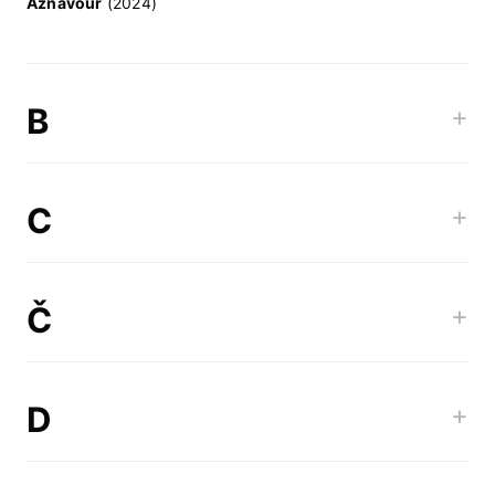
Aznavour
(2024)
B
+
C
+
Č
+
D
+