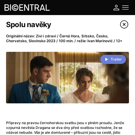
Katalog filmů
Spolu navěky
Filtrovat program
Originální název: Zivi i zdravi / Černá Hora, Srbsko, Česko,
Chorvatsko, Slovinsko 2023 / 100 min. / režie: Ivan Marinović / 12+
A
-
Trailer
A do kuchyně!
(2022)
A je to tady zas!
(2026)
A máme, co jsme chtěli
(2023)
A pak přišla láska...
(2022)
Aalto: Architektura emocí
(2020)
ABBA: The Movie - Fan Event
(1977)
Ada
(2021)
Adam Ondra: Posunout hranice
(2022)
Přípravy na pravou černohorskou svatbu jsou v plném proudu. Jenže
vzpurná nevěsta Dragana se dva dny před svatbou rozhodne, že se
Addamsova rodina 2
(2021)
vdávat nebude. Vše je ale domluvené – příbuzní jsou na cestě, jídlo