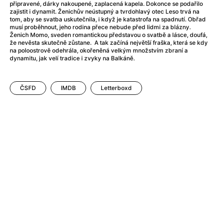
After Party
(2024)
připravené, dárky nakoupené, zaplacená kapela. Dokonce se podařilo
zajistit i dynamit. Ženichův neústupný a tvrdohlavý otec Leso trvá na
After: Odloučení
(2023)
tom, aby se svatba uskutečnila, i když je katastrofa na spadnutí.
Obřad
After: Pouto
(2022)
musí proběhnout, jeho rodina přece nebude před lidmi za blázny.
Ženich Momo, sveden romantickou představou o svatbě a lásce, doufá,
Aftersun
(2022)
že nevěsta skutečně zůstane. A tak začíná největší fraška, která se kdy
Agent 69 Jensen: Ve znamení štíra
(1977)
na poloostrově odehrála, okořeněná velkým množstvím zbraní a
dynamitu, jak velí tradice i zvyky na Balkáně.
Agent Čuník
(2024)
Agenti štěstí
(2024)
Ahoj a díky!
(2025)
ČSFD
IMDB
Letterboxd
Air: Zrození legendy
(2023)
Akce Monaco
(2025)
Alibi na klíč: Den D
(2023)
Alita: Bojový Anděl
(2019)
Alma a Oskar
(2023)
Alpha
(2025)
Amatér
(2025)
Amélie z Montmartru
(2001)
Amerikánka
(2024)
AMOOSED: losí odysea
(2025)
Anakonda
(2025)