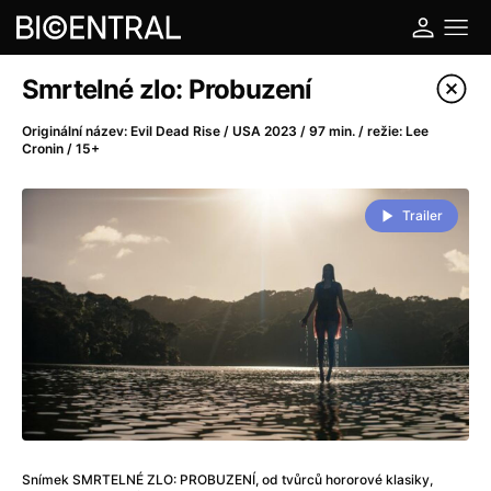
Katalog filmů
Smrtelné zlo: Probuzení
Filtrovat program
Originální název: Evil Dead Rise / USA 2023 / 97 min. / režie: Lee
Cronin / 15+
A
-
Trailer
A do kuchyně!
(2022)
A je to tady zas!
(2026)
A máme, co jsme chtěli
(2023)
A pak přišla láska...
(2022)
Aalto: Architektura emocí
(2020)
ABBA: The Movie - Fan Event
(1977)
Ada
(2021)
Adam Ondra: Posunout hranice
(2022)
Addamsova rodina 2
(2021)
Snímek SMRTELNÉ ZLO: PROBUZENÍ, od tvůrců hororové klasiky,