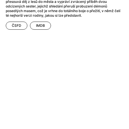
After Party
(2024)
přesouvá děj z lesů do města a vypráví zvrácený příběh dvou
odcizených sester, jejichž shledání přeruší probuzení démonů
After: Odloučení
(2023)
posedlých masem, což je vrhne do totálního boje o přežití, v němž čelí
After: Pouto
(2022)
té nejhorší verzi rodiny, jakou si lze představit.
Aftersun
(2022)
ČSFD
IMDB
Agent 69 Jensen: Ve znamení štíra
(1977)
Agent Čuník
(2024)
Agenti štěstí
(2024)
Ahoj a díky!
(2025)
Air: Zrození legendy
(2023)
Akce Monaco
(2025)
Alibi na klíč: Den D
(2023)
Alita: Bojový Anděl
(2019)
Alma a Oskar
(2023)
Alpha
(2025)
Amatér
(2025)
Amélie z Montmartru
(2001)
Amerikánka
(2024)
AMOOSED: losí odysea
(2025)
Anakonda
(2025)