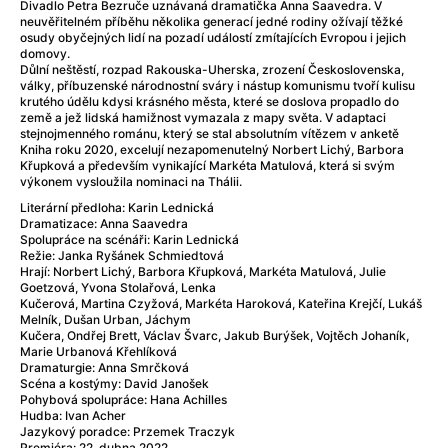
After Party
(2024)
Divadlo Petra Bezruče uznávaná dramatička Anna Saavedra. V
neuvěřitelném příběhu několika generací jedné rodiny ožívají těžké
After: Odloučení
(2023)
osudy obyčejných lidí na pozadí událostí zmítajících Evropou i jejich
After: Pouto
(2022)
domovy.
Důlní neštěstí, rozpad Rakouska-Uherska, zrození Československa,
Aftersun
(2022)
války, příbuzenské národnostní sváry i nástup komunismu tvoří kulisu
Agent 69 Jensen: Ve znamení štíra
(1977)
krutého údělu kdysi krásného města, které se doslova propadlo do
země a jež lidská hamižnost vymazala z mapy světa. V adaptaci
Agent Čuník
(2024)
stejnojmenného románu, který se stal absolutním vítězem v anketě
Agenti štěstí
(2024)
Kniha roku 2020, excelují nezapomenutelný Norbert Lichý, Barbora
Křupková a především vynikající Markéta Matulová, která si svým
Ahoj a díky!
(2025)
výkonem vysloužila nominaci na Thálii.
Air: Zrození legendy
(2023)
Literární předloha: Karin Lednická
Akce Monaco
(2025)
Dramatizace: Anna Saavedra
Spolupráce na scénáři: Karin Lednická
Alibi na klíč: Den D
(2023)
Režie: Janka Ryšánek Schmiedtová
Alita: Bojový Anděl
(2019)
Hrají: Norbert Lichý, Barbora Křupková, Markéta Matulová, Julie
Goetzová, Yvona Stolařová, Lenka
Alma a Oskar
(2023)
Kučerová, Martina Czyžová, Markéta Haroková, Kateřina Krejčí, Lukáš
Alpha
(2025)
Melník, Dušan Urban, Jáchym
Kučera, Ondřej Brett, Václav Švarc, Jakub Burýšek, Vojtěch Johaník,
Amatér
(2025)
Marie Urbanová Křehlíková
Amélie z Montmartru
(2001)
Dramaturgie: Anna Smrčková
Scéna a kostýmy: David Janošek
Amerikánka
(2024)
Pohybová spolupráce: Hana Achilles
AMOOSED: losí odysea
(2025)
Hudba: Ivan Acher
Jazykový poradce: Przemek Traczyk
Anakonda
(2025)
Premiéra: 22. dubna 2022