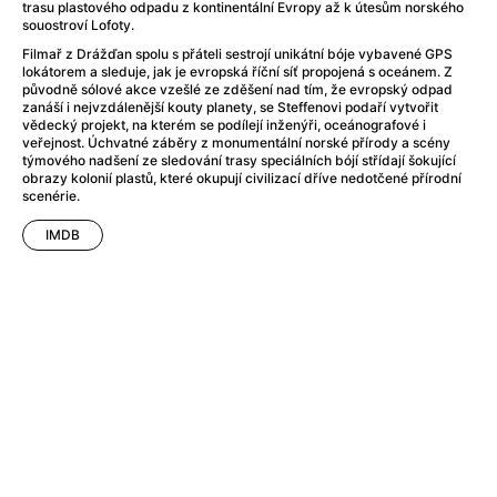
After Party
(2024)
trasu plastového odpadu z kontinentální Evropy až k útesům norského
souostroví Lofoty.
After: Odloučení
(2023)
Filmař z Drážďan spolu s přáteli sestrojí unikátní bóje vybavené GPS
After: Pouto
(2022)
lokátorem a sleduje, jak je evropská říční síť propojená s oceánem. Z
Aftersun
(2022)
původně sólové akce vzešlé ze zděšení nad tím, že evropský odpad
zanáší i nejvzdálenější kouty planety, se Steffenovi podaří vytvořit
Agent 69 Jensen: Ve znamení štíra
(1977)
vědecký projekt, na kterém se podílejí inženýři, oceánografové i
Agent Čuník
(2024)
veřejnost. Úchvatné záběry z monumentální norské přírody a scény
týmového nadšení ze sledování trasy speciálních bójí střídají šokující
Agenti štěstí
(2024)
obrazy kolonií plastů, které okupují civilizací dříve nedotčené přírodní
Ahoj a díky!
(2025)
scenérie.
Air: Zrození legendy
(2023)
IMDB
Akce Monaco
(2025)
Alibi na klíč: Den D
(2023)
Alita: Bojový Anděl
(2019)
Alma a Oskar
(2023)
Alpha
(2025)
Amatér
(2025)
Amélie z Montmartru
(2001)
Amerikánka
(2024)
AMOOSED: losí odysea
(2025)
Anakonda
(2025)