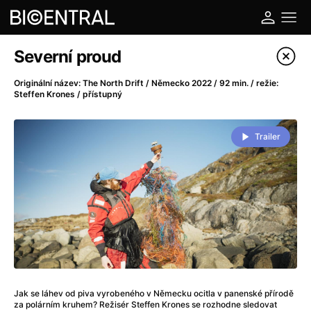
Katalog filmů
Severní proud
Filtrovat program
Originální název: The North Drift / Německo 2022 / 92 min. / režie:
Steffen Krones / přístupný
A
-
Trailer
A do kuchyně!
(2022)
A je to tady zas!
(2026)
A máme, co jsme chtěli
(2023)
A pak přišla láska...
(2022)
Aalto: Architektura emocí
(2020)
ABBA: The Movie - Fan Event
(1977)
Ada
(2021)
Adam Ondra: Posunout hranice
(2022)
Jak se láhev od piva vyrobeného v Německu ocitla v panenské přírodě
Addamsova rodina 2
(2021)
za polárním kruhem? Režisér Steffen Krones se rozhodne sledovat