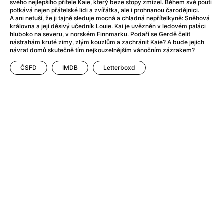
After Party
(2024)
svého nejlepšího přítele Kaie, který beze stopy zmizel. Během své pouti
potkává nejen přátelské lidi a zvířátka, ale i prohnanou čarodějnici.
After: Odloučení
(2023)
A ani netuší, že ji tajně sleduje mocná a chladná nepřítelkyně: Sněhová
After: Pouto
(2022)
královna a její děsivý učedník Louie. Kai je uvězněn v ledovém paláci
hluboko na severu, v norském Finnmarku. Podaří se Gerdě čelit
Aftersun
(2022)
nástrahám kruté zimy, zlým kouzlům a zachránit Kaie? A bude jejich
Agent 69 Jensen: Ve znamení štíra
(1977)
návrat domů skutečně tím nejkouzelnějším vánočním zázrakem?
Agent Čuník
(2024)
ČSFD
IMDB
Letterboxd
Agenti štěstí
(2024)
Ahoj a díky!
(2025)
Air: Zrození legendy
(2023)
Akce Monaco
(2025)
Alibi na klíč: Den D
(2023)
Alita: Bojový Anděl
(2019)
Alma a Oskar
(2023)
Alpha
(2025)
Amatér
(2025)
Amélie z Montmartru
(2001)
Amerikánka
(2024)
AMOOSED: losí odysea
(2025)
Anakonda
(2025)