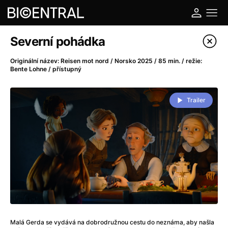
Katalog filmů
Severní pohádka
Filtrovat program
Originální název: Reisen mot nord / Norsko 2025 / 85 min. / režie:
Bente Lohne / přístupný
A
-
Trailer
A do kuchyně!
(2022)
A je to tady zas!
(2026)
A máme, co jsme chtěli
(2023)
A pak přišla láska...
(2022)
Aalto: Architektura emocí
(2020)
ABBA: The Movie - Fan Event
(1977)
Ada
(2021)
Adam Ondra: Posunout hranice
(2022)
Addamsova rodina 2
(2021)
Malá Gerda se vydává na dobrodružnou cestu do neznáma, aby našla