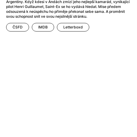
After Party
(2024)
Argentiny. Když kdesi v Andách zmizí jeho nejlepší kamarád, vynikající
pilot Henri Guillaumet, Saint-Ex se ho vydává hledat. Mise předem
After: Odloučení
(2023)
odsouzená k neúspěchu ho přiměje překonat sebe sama. A proměnit
After: Pouto
(2022)
svou schopnost snít ve svou nejsilnější stránku.
Aftersun
(2022)
ČSFD
IMDB
Letterboxd
Agent 69 Jensen: Ve znamení štíra
(1977)
Agent Čuník
(2024)
Agenti štěstí
(2024)
Ahoj a díky!
(2025)
Air: Zrození legendy
(2023)
Akce Monaco
(2025)
Alibi na klíč: Den D
(2023)
Alita: Bojový Anděl
(2019)
Alma a Oskar
(2023)
Alpha
(2025)
Amatér
(2025)
Amélie z Montmartru
(2001)
Amerikánka
(2024)
AMOOSED: losí odysea
(2025)
Anakonda
(2025)