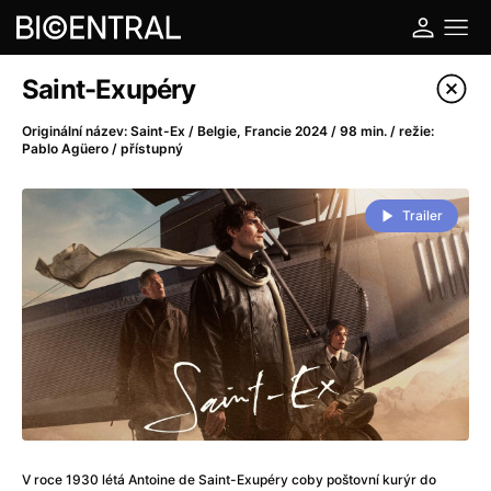
Katalog filmů
Saint-Exupéry
Filtrovat program
Originální název: Saint-Ex / Belgie, Francie 2024 / 98 min. / režie:
Pablo Agüero / přístupný
A
-
Trailer
A do kuchyně!
(2022)
A je to tady zas!
(2026)
A máme, co jsme chtěli
(2023)
A pak přišla láska...
(2022)
Aalto: Architektura emocí
(2020)
ABBA: The Movie - Fan Event
(1977)
Ada
(2021)
Adam Ondra: Posunout hranice
(2022)
Addamsova rodina 2
(2021)
V roce 1930 létá Antoine de Saint-Exupéry coby poštovní kurýr do