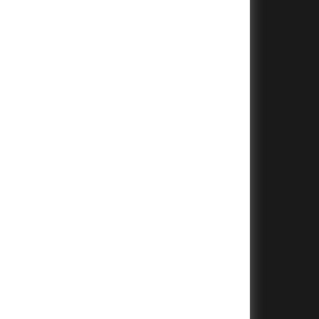
+
+
+
+