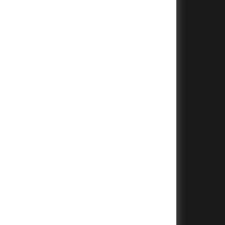
+
+
+
+
+