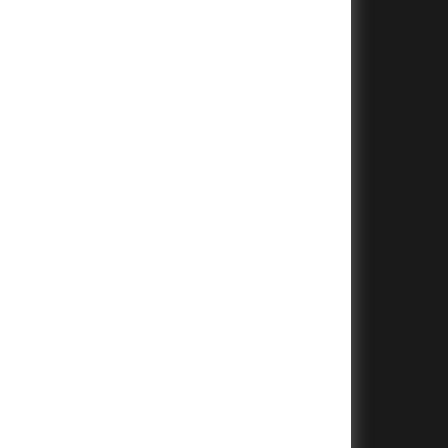
+
+
+
+
+