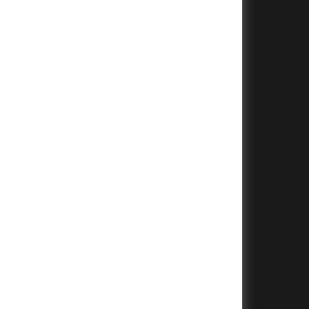
+
+
+
+