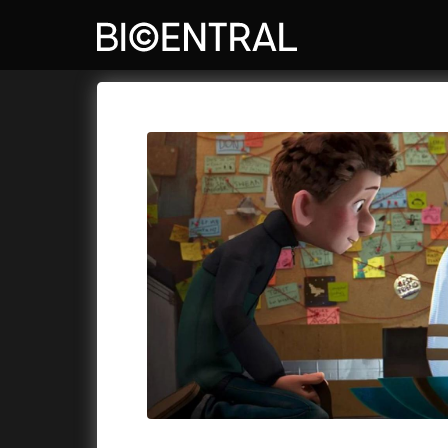
Katalog filmů
Bio Central
Cykly a
A
A do kuchyně!
(2022)
Air: Zro
A je to tady zas!
(2026)
Akce Mo