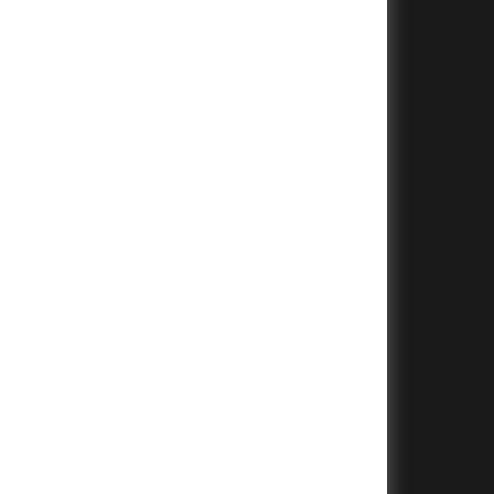
+
+
+
+