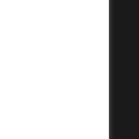
+
+
+
+