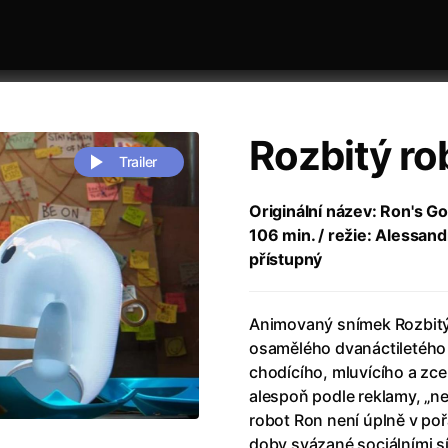
Rozbitý ro
Trailer
Originální název: Ron's G
106 min. / režie: Alessand
 festivaly
Řazení dle abecedy
přístupný
Animovaný snímek Rozbitý 
osamělého dvanáctiletého
chodícího, mluvícího a zcel
alespoň podle reklamy, „ne
zení legendy
(2023)
Andrea Bocelli 30: Oslava jubile
robot Ron není úplně v poř
naco
(2025)
Andrea Bocelli: Because I Believ
doby svázané sociálními sí