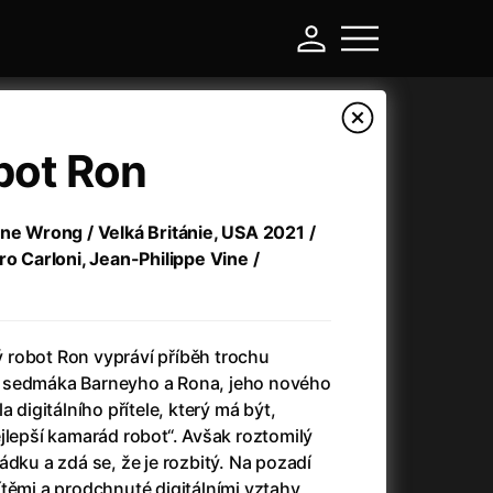
bot Ron
one Wrong / Velká Británie, USA 2021 /
ro Carloni, Jean-Philippe Vine /
robot Ron vypráví příběh trochu
 sedmáka Barneyho a Rona, jeho nového
-
a digitálního přítele, který má být,
jlepší kamarád robot“. Avšak roztomilý
a
(2024)
Asterix a Obelix: Říše středu
(2023)
ádku a zdá se, že je rozbitý. Na pozadí
e
(2024)
Asterix: Sídliště bohů
(2015)
těmi a prodchnuté digitálními vztahy