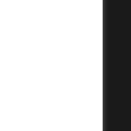
+
+
+
+
+