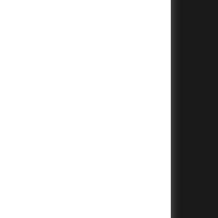
+
+
+
+