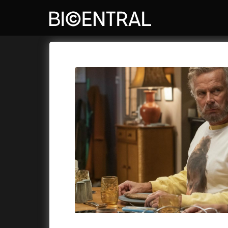
Katalog filmů
Bio Central
Cykly a
A
A do kuchyně!
(2022)
Air: Zro
A je to tady zas!
(2026)
Akce Mo