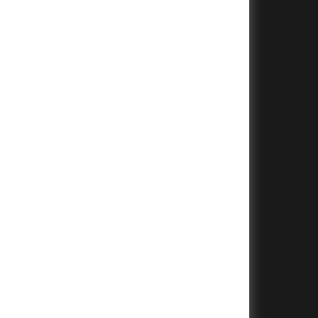
+
+
+
+
+