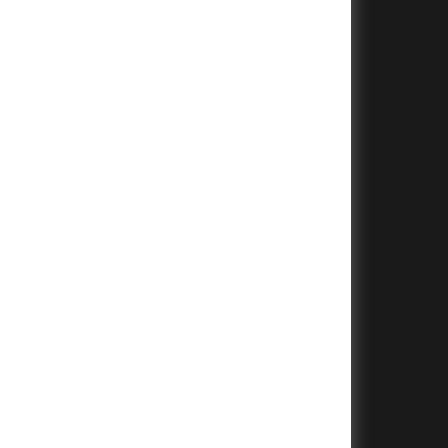
+
+
+
+