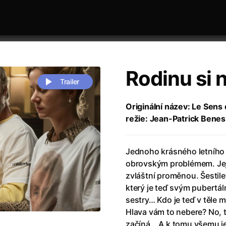
Rodinu si 
Trailer
Originální název: Le Sens d
režie: Jean-Patrick Benes
 festivaly
Řazení dle abecedy
Jednoho krásného letního 
obrovským problémem. Jej
zvláštní proměnou. Šestilet
který je teď svým pubertáln
sestry… Kdo je teď v těle m
zení legendy
(2023)
Andrea Bocelli 30: Oslava jubile
Hlava vám to nebere? No, t
naco
(2025)
Andrea Bocelli: Because I Believ
začíná… A k tomu všemu je