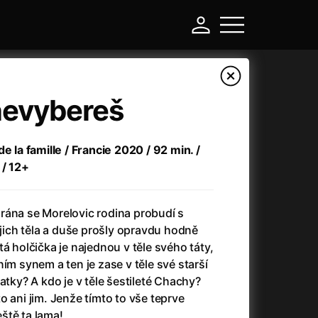
nevybereš
e la famille / Francie 2020 / 92 min. /
 / 12+
rána se Morelovic rodina probudí s
ich těla a duše prošly opravdu hodně
á holčička je najednou v těle svého táty,
-
ím synem a ten je zase v těle své starší
atky? A kdo je v těle šestileté Chachy?
a
(2024)
Asterix a Obelix: Říše středu
(2023)
o ani jim. Jenže tímto to vše teprve
e
(2024)
Asterix: Sídliště bohů
(2015)
ště ta lama!