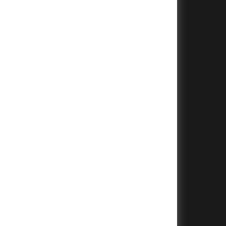
+
+
+
+