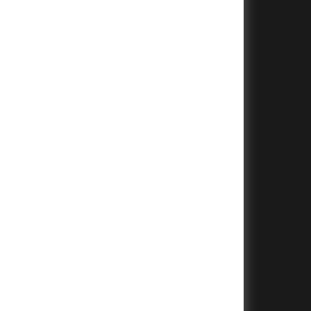
+
+
+
+