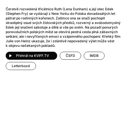
After Party
(2024)
After: Odloučení
(2023)
Čerstvě rozvedená třicátnice Ruth (Lena Dunham) a její otec Edek
(Stephen Fry) se vydávají z New Yorku do Polska devadesátých let
After: Pouto
(2022)
pátrat po rodinných kořenech. Zatímco ona se snaží pochopit
Aftersun
(2022)
strastiplný osud svých židovských předků, rozverný a svobodomyslný
Edek její snažení sabotuje a dělá si vše po svém. Na pozadí ponurých
Agent 69 Jensen: Ve znamení štíra
(1977)
porevolučních polských měst se otevírá pestrá cesta plná zábavných
Agent Čuník
(2024)
setkání, ale i nevyřčených emocí a vzájemného pochopení. Křehký film
Julie von Heinz ukazuje, že i zdánlivě nepovedený výlet může vést
Agenti štěstí
(2024)
k objevu nečekaných pokladů.
Ahoj a díky!
(2025)
Air: Zrození legendy
(2023)
Přehrát na KVIFF.TV
ČSFD
IMDB
Akce Monaco
(2025)
Letterboxd
Alibi na klíč: Den D
(2023)
Alita: Bojový Anděl
(2019)
Alma a Oskar
(2023)
Alpha
(2025)
Amatér
(2025)
Amélie z Montmartru
(2001)
Amerikánka
(2024)
AMOOSED: losí odysea
(2025)
Anakonda
(2025)