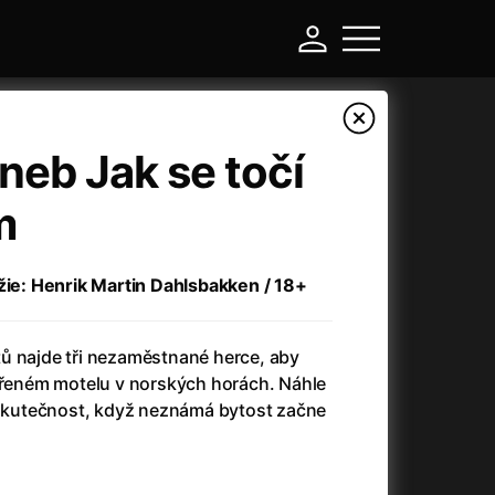
aneb Jak se točí
m
ežie: Henrik Martin Dahlsbakken / 18+
ů najde tři nezaměstnané herce, aby
avřeném motelu v norských horách. Náhle
-
e skutečnost, když neznámá bytost začne
a
(2024)
Asterix a Obelix: Říše středu
(2023)
e
(2024)
Asterix: Sídliště bohů
(2015)