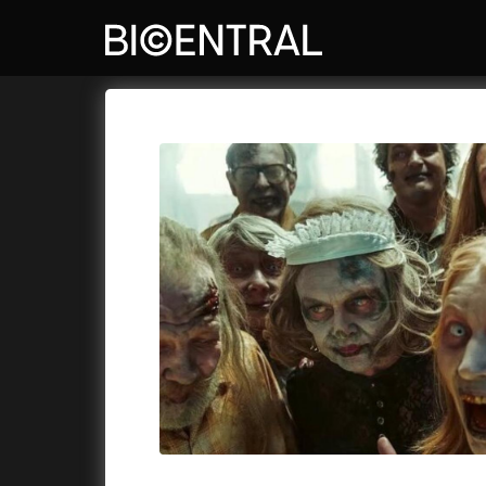
Katalog filmů
Bio Central
Cykly a
A
A do kuchyně!
(2022)
Air: Zro
A je to tady zas!
(2026)
Akce Mo