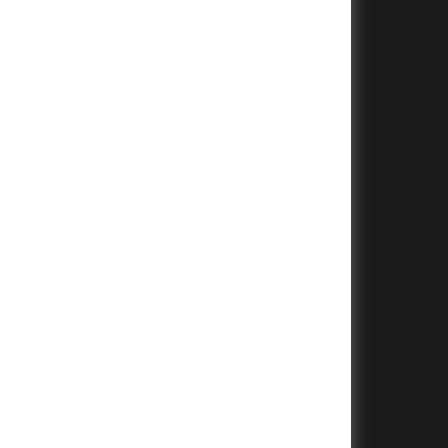
+
+
+
+
+