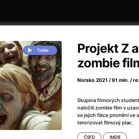
Projekt Z 
Trailer
zombie fil
 festivaly
Řazení dle abecedy
Norsko 2021 / 91 min. / r
Skupina filmových student
natočili zombie film v uz
se jejich fikce promění v
terorizovat filmový plac.
zení legendy
(2023)
Andrea Bocelli 30: Oslava jubile
naco
(2025)
Andrea Bocelli: Because I Believ
ČSFD
IMDB