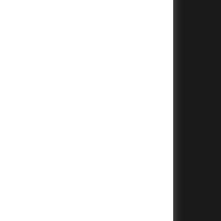
+
+
+
+