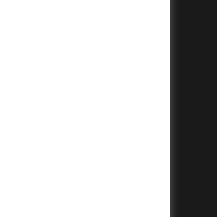
+
+
+
+