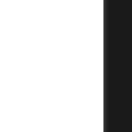
+
+
+
+