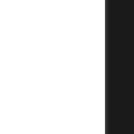
+
+
+
+