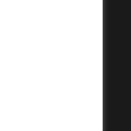
+
+
+
+
+