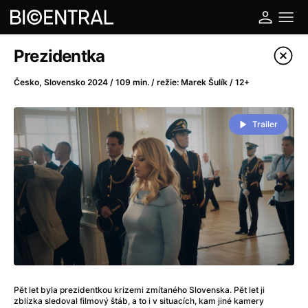
Katalog filmů
Prezidentka
Filtrovat program
Česko, Slovensko 2024 / 109 min. / režie: Marek Šulík / 12+
A
-
Trailer
A do kuchyně!
(2022)
A je to tady zas!
(2026)
A máme, co jsme chtěli
(2023)
A pak přišla láska...
(2022)
Aalto: Architektura emocí
(2020)
ABBA: The Movie - Fan Event
(1977)
Ada
(2021)
Adam Ondra: Posunout hranice
(2022)
Pět let byla prezidentkou krizemi zmítaného Slovenska. Pět let ji
Addamsova rodina 2
(2021)
zblízka sledoval filmový štáb, a to i v situacích, kam jiné kamery