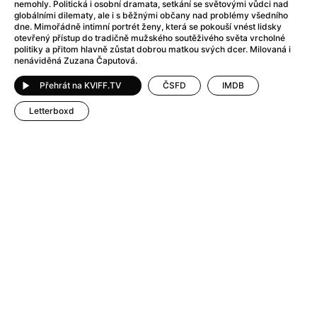
After Party
(2024)
nemohly. Politická i osobní dramata, setkání se světovými vůdci nad
globálními dilematy, ale i s běžnými občany nad problémy všedního
After: Odloučení
(2023)
dne. Mimořádně intimní portrét ženy, která se pokouší vnést lidsky
After: Pouto
(2022)
otevřený přístup do tradičně mužského soutěživého světa vrcholné
politiky a přitom hlavně zůstat dobrou matkou svých dcer. Milovaná i
Aftersun
(2022)
nenáviděná Zuzana Čaputová.
Agent 69 Jensen: Ve znamení štíra
(1977)
Přehrát na KVIFF.TV
ČSFD
IMDB
Agent Čuník
(2024)
Agenti štěstí
(2024)
Letterboxd
Ahoj a díky!
(2025)
Air: Zrození legendy
(2023)
Akce Monaco
(2025)
Alibi na klíč: Den D
(2023)
Alita: Bojový Anděl
(2019)
Alma a Oskar
(2023)
Alpha
(2025)
Amatér
(2025)
Amélie z Montmartru
(2001)
Amerikánka
(2024)
AMOOSED: losí odysea
(2025)
Anakonda
(2025)