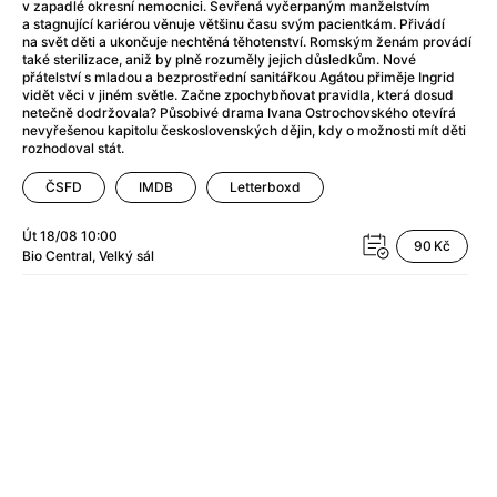
After Party
(2024)
v zapadlé okresní nemocnici. Sevřená vyčerpaným manželstvím
a stagnující kariérou věnuje většinu času svým pacientkám. Přivádí
After: Odloučení
(2023)
na svět děti a ukončuje nechtěná těhotenství. Romským ženám provádí
After: Pouto
(2022)
také sterilizace, aniž by plně rozuměly jejich důsledkům. Nové
přátelství s mladou a bezprostřední sanitářkou Agátou přiměje Ingrid
Aftersun
(2022)
vidět věci v jiném světle. Začne zpochybňovat pravidla, která dosud
Agent 69 Jensen: Ve znamení štíra
(1977)
netečně dodržovala? Působivé drama Ivana Ostrochovského otevírá
nevyřešenou kapitolu československých dějin, kdy o možnosti mít děti
Agent Čuník
(2024)
rozhodoval stát.
Agenti štěstí
(2024)
ČSFD
IMDB
Letterboxd
Ahoj a díky!
(2025)
Air: Zrození legendy
(2023)
Út 18/08
10:00
Akce Monaco
(2025)
90 Kč
Bio Central
Velký sál
Alibi na klíč: Den D
(2023)
Alita: Bojový Anděl
(2019)
Alma a Oskar
(2023)
Alpha
(2025)
Amatér
(2025)
Amélie z Montmartru
(2001)
Amerikánka
(2024)
AMOOSED: losí odysea
(2025)
Anakonda
(2025)