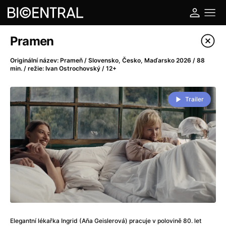
Katalog filmů
Pramen
Filtrovat program
Originální název: Prameň / Slovensko, Česko, Maďarsko 2026 / 88
min. / režie: Ivan Ostrochovský / 12+
A
-
Trailer
A do kuchyně!
(2022)
A je to tady zas!
(2026)
A máme, co jsme chtěli
(2023)
A pak přišla láska...
(2022)
Aalto: Architektura emocí
(2020)
ABBA: The Movie - Fan Event
(1977)
Ada
(2021)
Adam Ondra: Posunout hranice
(2022)
Addamsova rodina 2
(2021)
Elegantní lékařka Ingrid (Aňa Geislerová) pracuje v polovině 80. let