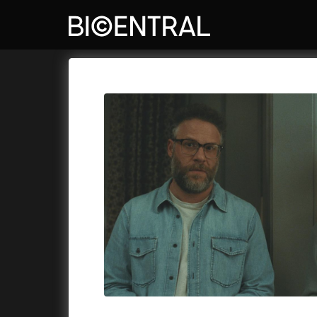
Katalog filmů
Bio Central
Cykly a
A
A do kuchyně!
(2022)
Air: Zro
A je to tady zas!
(2026)
Akce Mo