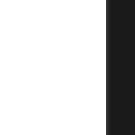
+
+
+
+