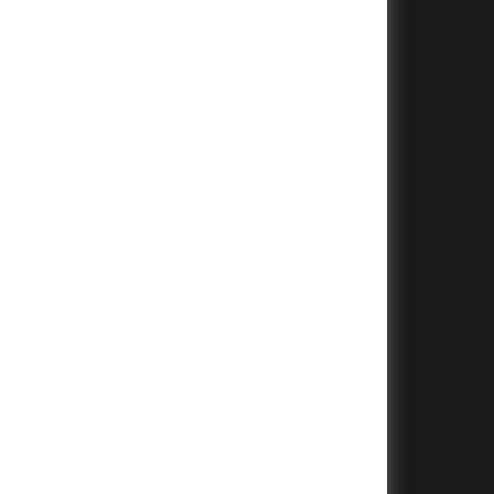
+
+
+
+
+