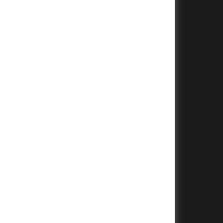
+
+
+
+