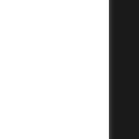
+
+
+
+