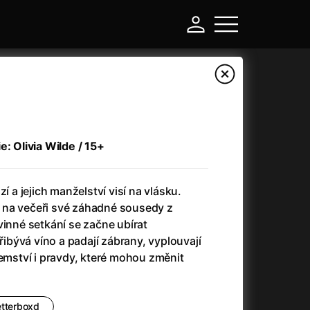
e: Olivia Wilde / 15+
í a jejich manželství visí na vlásku.
 na večeři své záhadné sousedy z
vinné setkání se začne ubírat
bývá víno a padají zábrany, vyplouvají
-
jemství i pravdy, které mohou změnit
a
(2024)
Asterix a Obelix: Říše středu
(2023)
e
(2024)
Asterix: Sídliště bohů
(2015)
etterboxd