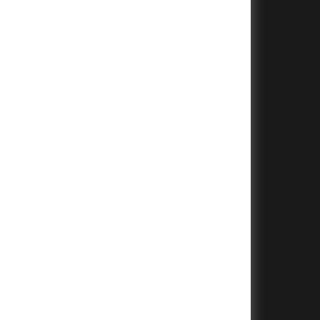
+
+
+
+