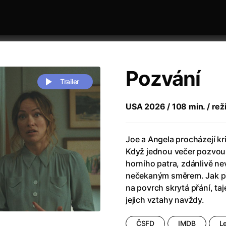
Pozvání
Trailer
USA 2026 / 108 min. / reži
 festivaly
Řazení dle abecedy
Joe a Angela procházejí kriz
Když jednou večer pozvou
horního patra, zdánlivě ne
nečekaným směrem. Jak při
na povrch skrytá přání, ta
jejich vztahy navždy.
zení legendy
(2023)
Andrea Bocelli 30: Oslava jubile
naco
(2025)
Andrea Bocelli: Because I Believ
ČSFD
IMDB
L