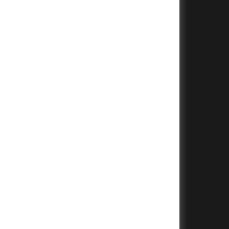
+
+
+
+
+