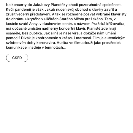
After Party
(2024)
Na koncerty do Jakubovy Pianotéky chodí pozoruhodná společnost.
After: Odloučení
(2023)
Kvůli pandemii je však Jakub nucen svůj obchod s klavíry zavřít a
zrušit večerní představení. A tak se rozhodne pozvat vybrané klavíristy
After: Pouto
(2022)
do chrámu ukrytého v uličkách Starého Města pražského. Tam, v
Aftersun
(2022)
kostele svaté Anny, v duchovním centru s názvem Pražská křižovatka,
má dočasně umístěn nádherný koncertní klavír. Pianisté zde hrají
Agent 69 Jensen: Ve znamení štíra
(1977)
osaměle, bez publika. Jak silná je naše víra, a dokáže nám umění
Agent Čuník
(2024)
pomoci? Divák je konfrontován s krásou i marností. Film je autentickým
svědectvím doby koronaviru. Hudba ve filmu slouží jako prostředek
Agenti štěstí
(2024)
komunikace i naděje v temnotách...
Ahoj a díky!
(2025)
Air: Zrození legendy
(2023)
ČSFD
Akce Monaco
(2025)
Alibi na klíč: Den D
(2023)
Alita: Bojový Anděl
(2019)
Alma a Oskar
(2023)
Alpha
(2025)
Amatér
(2025)
Amélie z Montmartru
(2001)
Amerikánka
(2024)
AMOOSED: losí odysea
(2025)
Anakonda
(2025)